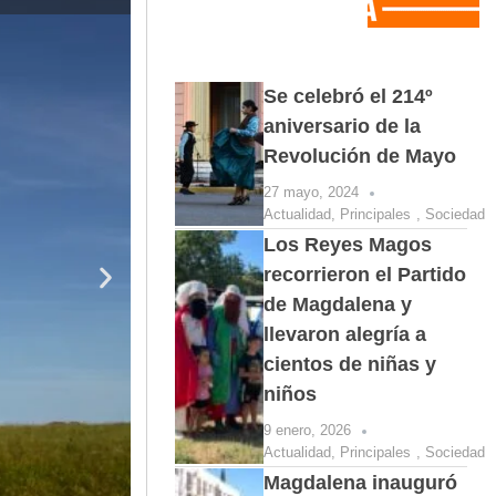
Se celebró el 214º
aniversario de la
Revolución de Mayo
27 mayo, 2024
Actualidad
,
Principales
,
Sociedad
Los Reyes Magos
recorrieron el Partido
de Magdalena y
llevaron alegría a
cientos de niñas y
niños
9 enero, 2026
Actualidad
,
Principales
,
Sociedad
Magdalena inauguró