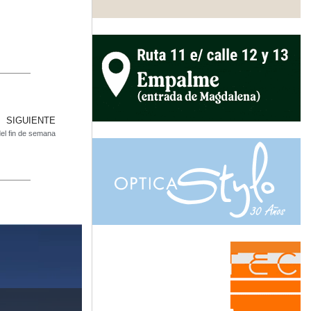
SIGUIENTE
del fin de semana
El baviense Mi