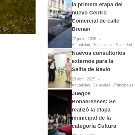
la primera etapa del
nuevo Centro
Comercial de calle
Brenan
22 junio, 2026
Actualidad
,
Principales
,
Sociedad
Nuevos consultorios
externos para la
Salita de Bavio
23 abril, 2025
Actualidad
,
Generales
,
Principales
Juegos
Bonaerenses: Se
realizó la etapa
municipal de la
categoría Cultura