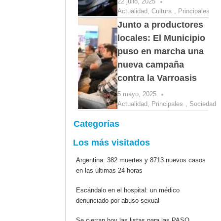
22 julio, 2025
Actualidad
,
Cultura
,
Principales
Junto a productores
locales: El Municipio
puso en marcha una
nueva campaña
contra la Varroasis
5 mayo, 2025
Actualidad
,
Principales
,
Sociedad
Categorías
Los más visitados
Argentina: 382 muertes y 8713 nuevos casos
en las últimas 24 horas
Escándalo en el hospital: un médico
denunciado por abuso sexual
Se cierran hoy las listas para las PASO