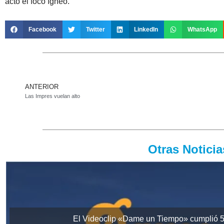
acto el foco ígneo.
Facebook
Twitter
LinkedIn
WhatsApp
ANTERIOR
Las Impres vuelan alto
Otras Notici
El Videoclip «Dame un Tiempo» cumplió 5