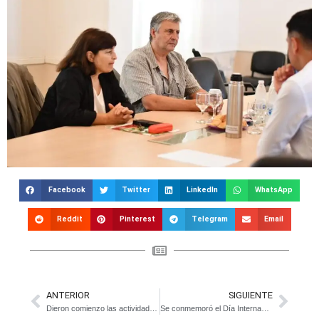
Facebook
Twitter
LinkedIn
WhatsApp
Reddit
Pinterest
Telegram
Email
ANTERIOR
SIGUIENTE
Dieron comienzo las actividades deportivas para adultos mayores
Se conmemoró el Día Internacional de la Mujer