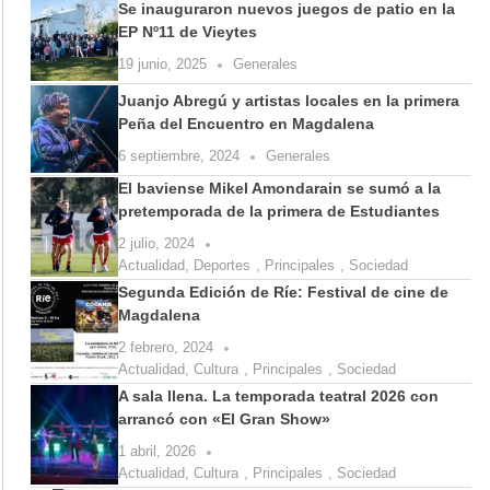
Se inauguraron nuevos juegos de patio en la
EP Nº11 de Vieytes
19 junio, 2025
Generales
Juanjo Abregú y artistas locales en la primera
Peña del Encuentro en Magdalena
6 septiembre, 2024
Generales
El baviense Mikel Amondarain se sumó a la
pretemporada de la primera de Estudiantes
2 julio, 2024
Actualidad
,
Deportes
,
Principales
,
Sociedad
Segunda Edición de Ríe: Festival de cine de
Magdalena
2 febrero, 2024
Actualidad
,
Cultura
,
Principales
,
Sociedad
A sala llena. La temporada teatral 2026 con
arrancó con «El Gran Show»
1 abril, 2026
Actualidad
,
Cultura
,
Principales
,
Sociedad