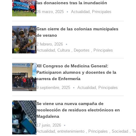
las donaciones tras la inundación
26 marzo, 2025
Actualidad
,
Principales
Gran cierre de las colonias municipales
de verano
2 febrero, 2026
Actualidad
,
Cultura
,
Deportes
,
Principales
XII Congreso de Medicina General:
Participaron alumnos y docentes de la
carrera de Enfermería
9 septiembre, 2025
Actualidad
,
Principales
Se viene una nueva campaña de
recolección de residuos electrónicos en
Magdalena
17 junio, 2026
Actualidad
,
entretenimiento
,
Principales
,
Sociedad
,
Te