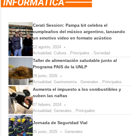
Cerati Session: Pampa bit celebra el
cumpleaños del músico argentino, lanzando
un emotivo video en formato acústico
12 agosto, 2024
Actualidad
,
Cultura
,
Principales
,
Sociedad
Taller de alimentación saludable junto al
Programa PAIS de la UNLP
29 junio, 2026
Actualidad
,
Gastronomía
,
Generales
,
Principales
Aumenta el impuesto a los combustibles y
suben las naftas
27 febrero, 2024
Actualidad
,
Generales
,
Principales
Jornada de Seguridad Vial
25 junio, 2025
Generales