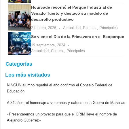
Hourcade recorrió el Parque Industrial de
Venado Tuerto y destacó su modelo de
desarrollo productivo
2 febrero, 2026
Actualidad
,
Política
,
Principales
Se viene el Día de la Primavera en el Ecoparque
19 septiembre, 2024
Actualidad
,
Cultura
,
Principales
Categorías
Los más visitados
NINGÚN alumno repetirá el año confirmó el Consejo Federal de
Educación
A 34 años, el homenaje a veteranos y caídos en la Guerra de Malvinas
«Presentaremos un proyecto para que el CRIM lleve el nombre de
Alejandro Gutiérrez»