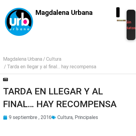
Magdalena Urbana
Sin
dato
Magdalena Urbana
Cultura
Tarda en llegar y al final… hay recompensa
TARDA EN LLEGAR Y AL
FINAL… HAY RECOMPENSA
9 septiembre , 2016
Cultura
,
Principales