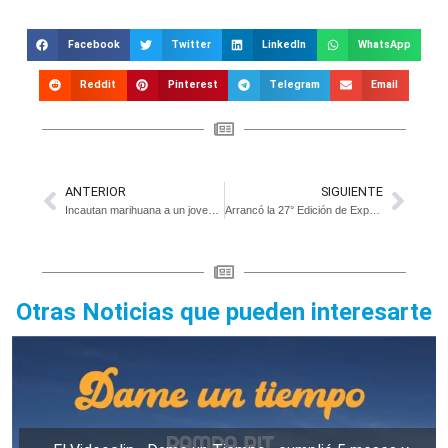
Facebook
Twitter
LinkedIn
WhatsApp
Reddit
Pinterest
Telegram
Email
ANTERIOR
SIGUIENTE
Incautan marihuana a un joven de Atalaya
Arrancó la 27° Edición de Expo Bavio
Otras Noticias que pueden interesarte