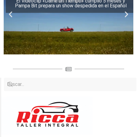
El Videoclip «Dame un Tiempo» cumplió 5 meses y
Pampa Bit prepara un show despedida en el Español