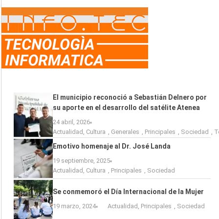
El municipio reconoció a Sebastián Delnero por
su aporte en el desarrollo del satélite Atenea
24 abril, 2026
Actualidad
,
Cultura
,
Generales
,
Principales
,
Sociedad
,
T
Emotivo homenaje al Dr. José Landa
19 septiembre, 2025
Actualidad
,
Cultura
,
Principales
,
Sociedad
Se conmemoró el Día Internacional de la Mujer
19 marzo, 2024
Actualidad
,
Principales
,
Sociedad