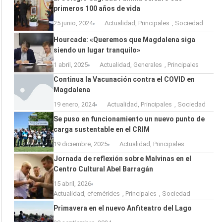
primeros 100 años de vida
25 junio, 2024
Actualidad
,
Principales
,
Sociedad
Hourcade: «Queremos que Magdalena siga
siendo un lugar tranquilo»
1 abril, 2025
Actualidad
,
Generales
,
Principales
Continua la Vacunación contra el COVID en
Magdalena
19 enero, 2024
Actualidad
,
Principales
,
Sociedad
Se puso en funcionamiento un nuevo punto de
carga sustentable en el CRIM
19 diciembre, 2025
Actualidad
,
Principales
Jornada de reflexión sobre Malvinas en el
Centro Cultural Abel Barragán
15 abril, 2026
Actualidad
,
efemérides
,
Principales
,
Sociedad
Primavera en el nuevo Anfiteatro del Lago