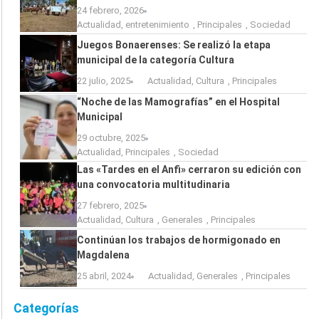
24 febrero, 2026
Actualidad
,
entretenimiento
,
Principales
,
Sociedad
Juegos Bonaerenses: Se realizó la etapa
municipal de la categoría Cultura
22 julio, 2025
Actualidad
,
Cultura
,
Principales
“Noche de las Mamografías” en el Hospital
Municipal
29 octubre, 2025
Actualidad
,
Principales
,
Sociedad
Las «Tardes en el Anfi» cerraron su edición con
una convocatoria multitudinaria
27 febrero, 2025
Actualidad
,
Cultura
,
Generales
,
Principales
Continúan los trabajos de hormigonado en
Magdalena
25 abril, 2024
Actualidad
,
Generales
,
Principales
Categorías