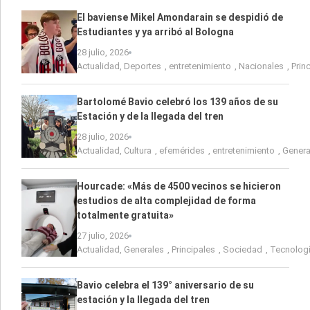
El baviense Mikel Amondarain se despidió de
Estudiantes y ya arribó al Bologna
28 julio, 2026
Actualidad
,
Deportes
,
entretenimiento
,
Nacionales
,
Prin
Bartolomé Bavio celebró los 139 años de su
Estación y de la llegada del tren
28 julio, 2026
Actualidad
,
Cultura
,
efemérides
,
entretenimiento
,
Genera
Hourcade: «Más de 4500 vecinos se hicieron
estudios de alta complejidad de forma
totalmente gratuita»
27 julio, 2026
Actualidad
,
Generales
,
Principales
,
Sociedad
,
Tecnolog
Bavio celebra el 139° aniversario de su
estación y la llegada del tren