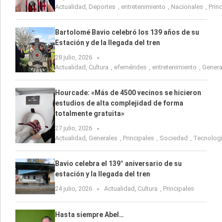
Actualidad
,
Deportes
,
entretenimiento
,
Nacionales
,
Prin
Bartolomé Bavio celebró los 139 años de su
Estación y de la llegada del tren
28 julio, 2026
Actualidad
,
Cultura
,
efemérides
,
entretenimiento
,
Genera
Hourcade: «Más de 4500 vecinos se hicieron
estudios de alta complejidad de forma
totalmente gratuita»
27 julio, 2026
Actualidad
,
Generales
,
Principales
,
Sociedad
,
Tecnolog
Bavio celebra el 139° aniversario de su
estación y la llegada del tren
24 julio, 2026
Actualidad
,
Cultura
,
Principales
Hasta siempre Abel…