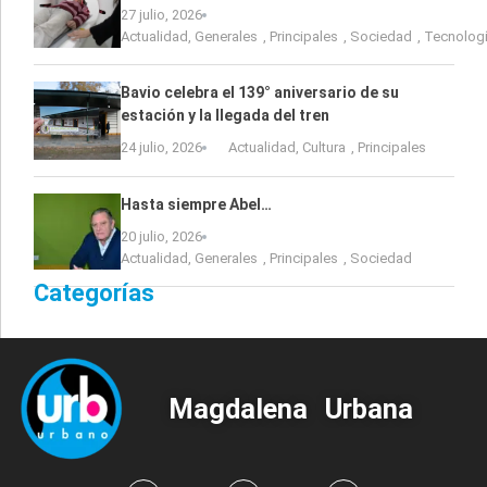
27 julio, 2026
Actualidad
,
Generales
,
Principales
,
Sociedad
,
Tecnolog
Bavio celebra el 139° aniversario de su
estación y la llegada del tren
24 julio, 2026
Actualidad
,
Cultura
,
Principales
Hasta siempre Abel…
20 julio, 2026
Actualidad
,
Generales
,
Principales
,
Sociedad
Categorías
Magdalena Urbana