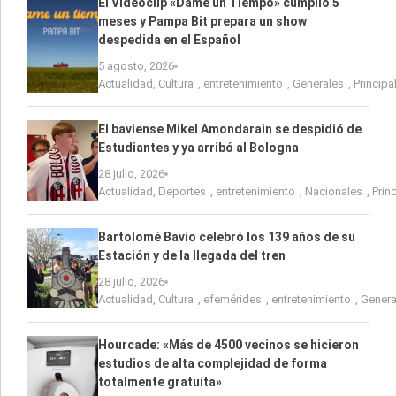
El Videoclip «Dame un Tiempo» cumplió 5
meses y Pampa Bit prepara un show
despedida en el Español
5 agosto, 2026
Actualidad
,
Cultura
,
entretenimiento
,
Generales
,
Principa
El baviense Mikel Amondarain se despidió de
Estudiantes y ya arribó al Bologna
28 julio, 2026
Actualidad
,
Deportes
,
entretenimiento
,
Nacionales
,
Prin
Bartolomé Bavio celebró los 139 años de su
Estación y de la llegada del tren
28 julio, 2026
Actualidad
,
Cultura
,
efemérides
,
entretenimiento
,
Genera
Hourcade: «Más de 4500 vecinos se hicieron
estudios de alta complejidad de forma
totalmente gratuita»