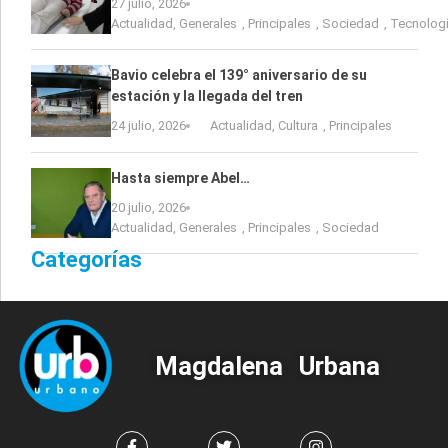
27 julio, 2026
Actualidad
,
Generales
,
Principales
,
Sociedad
,
Tecnolog
Bavio celebra el 139° aniversario de su
estación y la llegada del tren
24 julio, 2026
Actualidad
,
Cultura
,
Principales
Hasta siempre Abel…
20 julio, 2026
Actualidad
,
Generales
,
Principales
,
Sociedad
Categorías
Magdalena Urbana