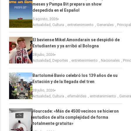
meses y Pampa Bit prepara un show
despedida en el Español
5 agosto, 2026
Actualidad
,
Cultura
,
entretenimiento
,
Generales
,
Principa
El baviense Mikel Amondarain se despidió de
Estudiantes y ya arribó al Bologna
28 julio, 2026
Actualidad
,
Deportes
,
entretenimiento
,
Nacionales
,
Prin
Bartolomé Bavio celebró los 139 años de su
Estación y de la llegada del tren
28 julio, 2026
Actualidad
,
Cultura
,
efemérides
,
entretenimiento
,
Genera
Hourcade: «Más de 4500 vecinos se hicieron
estudios de alta complejidad de forma
totalmente gratuita»