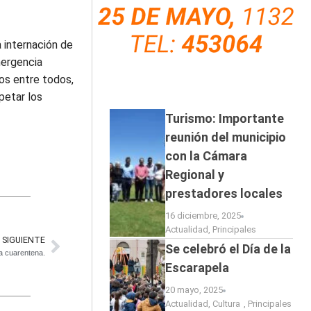
 internación de
mergencia
os entre todos,
petar los
Turismo: Importante
reunión del municipio
con la Cámara
Regional y
prestadores locales
16 diciembre, 2025
Actualidad
,
Principales
SIGUIENTE
Se celebró el Día de la
a cuarentena.
Escarapela
20 mayo, 2025
Actualidad
,
Cultura
,
Principales