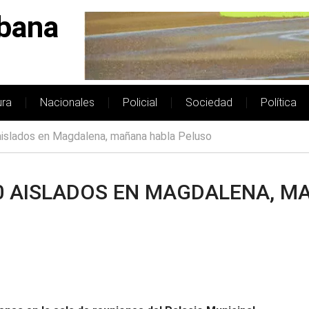
bana
ura
Nacionales
Policial
Sociedad
Política
 aislados en Magdalena, mañana habla Peluso
00 AISLADOS EN MAGDALENA, 