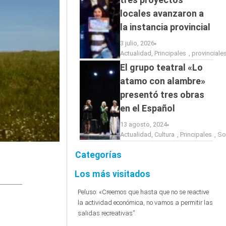
locales avanzaron a
la instancia provincial
3 julio, 2026
Actualidad
,
Principales
,
provinciale
El grupo teatral «Lo
atamo con alambre»
presentó tres obras
en el Español
13 agosto, 2024
Actualidad
,
Cultura
,
Principales
,
So
Categorías
Los más visitados
Peluso: «Creemos que hasta que no se reactive
la actividad económica, no vamos a permitir las
salidas recreativas”.