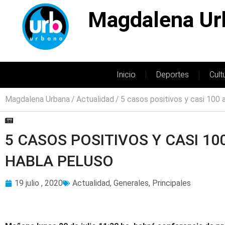
Magdalena Ur
Inicio
Deportes
Cult
Magdalena Urbana
Actualidad
5 casos positivos y casi 100
5 CASOS POSITIVOS Y CASI 1
HABLA PELUSO
19 julio , 2020
Actualidad
,
Generales
,
Principales