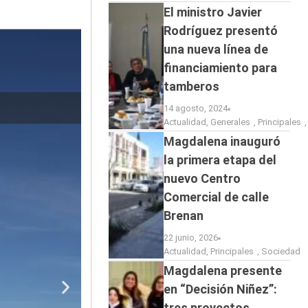
El ministro Javier
Rodríguez presentó
una nueva línea de
financiamiento para
tamberos
El baviense M
14 agosto, 2024
Actualidad
,
Generales
,
Principales
Magdalena inauguró
la primera etapa del
nuevo Centro
Comercial de calle
Brenan
22 junio, 2026
Actualidad
,
Principales
,
Sociedad
Magdalena presente
en “Decisión Niñez”:
tres proyectos