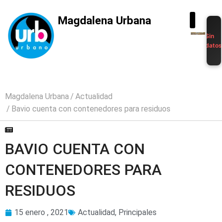
Magdalena Urbana
Sin
dato
Magdalena Urbana
Actualidad
Bavio cuenta con contenedores para residuos
BAVIO CUENTA CON
CONTENEDORES PARA
RESIDUOS
15 enero , 2021
Actualidad
,
Principales