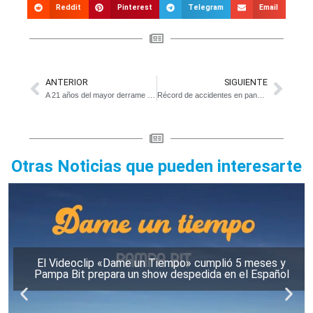
Reddit
Pinterest
Telegram
Email
ANTERIOR
SIGUIENTE
A 21 años del mayor derrame de petróleo sobre agua dulce de la historia mundial
Récord de accidentes en pandemia: el drama de las motos
Otras Noticias que pueden interesarte
El Videoclip «Dame un Tiempo» cumplió 5 meses y
Pampa Bit prepara un show despedida en el Español