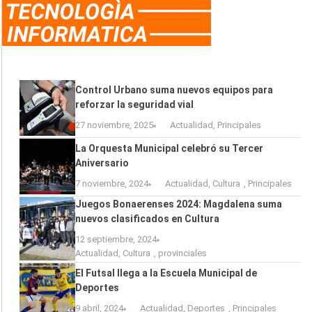
Control Urbano suma nuevos equipos para
reforzar la seguridad vial
27 noviembre, 2025
Actualidad
,
Principales
La Orquesta Municipal celebró su Tercer
Aniversario
7 noviembre, 2024
Actualidad
,
Cultura
,
Principales
Juegos Bonaerenses 2024: Magdalena suma
nuevos clasificados en Cultura
12 septiembre, 2024
Actualidad
,
Cultura
,
provinciales
El Futsal llega a la Escuela Municipal de
Deportes
9 abril, 2024
Actualidad
,
Deportes
,
Principales