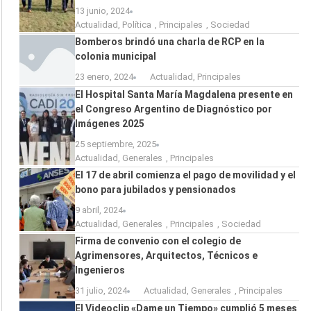
13 junio, 2024
Actualidad
,
Política
,
Principales
,
Sociedad
Bomberos brindó una charla de RCP en la
colonia municipal
23 enero, 2024
Actualidad
,
Principales
El Hospital Santa María Magdalena presente en
el Congreso Argentino de Diagnóstico por
Imágenes 2025
25 septiembre, 2025
Actualidad
,
Generales
,
Principales
El 17 de abril comienza el pago de movilidad y el
bono para jubilados y pensionados
9 abril, 2024
Actualidad
,
Generales
,
Principales
,
Sociedad
Firma de convenio con el colegio de
Agrimensores, Arquitectos, Técnicos e
Ingenieros
31 julio, 2024
Actualidad
,
Generales
,
Principales
El Videoclip «Dame un Tiempo» cumplió 5 meses