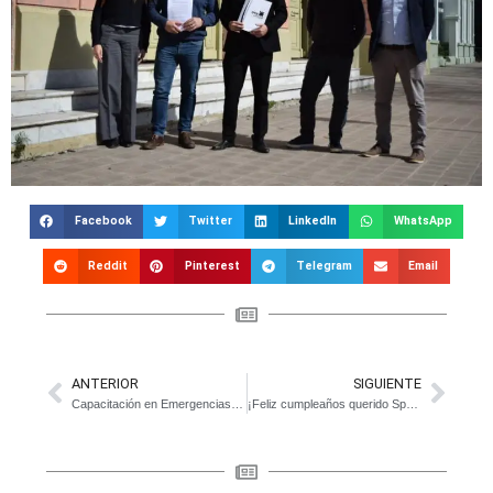
Facebook
Twitter
LinkedIn
WhatsApp
Reddit
Pinterest
Telegram
Email
ANTERIOR
SIGUIENTE
Capacitación en Emergencias Pediátricas para el personal de nuestro Hospital
¡Feliz cumpleaños querido Sport Club!