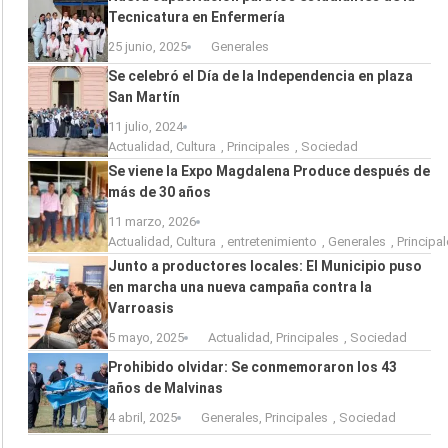
Tecnicatura en Enfermería
25 junio, 2025
Generales
Se celebró el Día de la Independencia en plaza
San Martín
11 julio, 2024
Actualidad
,
Cultura
,
Principales
,
Sociedad
Se viene la Expo Magdalena Produce después de
más de 30 años
11 marzo, 2026
Actualidad
,
Cultura
,
entretenimiento
,
Generales
,
Principa
Junto a productores locales: El Municipio puso
en marcha una nueva campaña contra la
Varroasis
5 mayo, 2025
Actualidad
,
Principales
,
Sociedad
Prohibido olvidar: Se conmemoraron los 43
años de Malvinas
4 abril, 2025
Generales
,
Principales
,
Sociedad