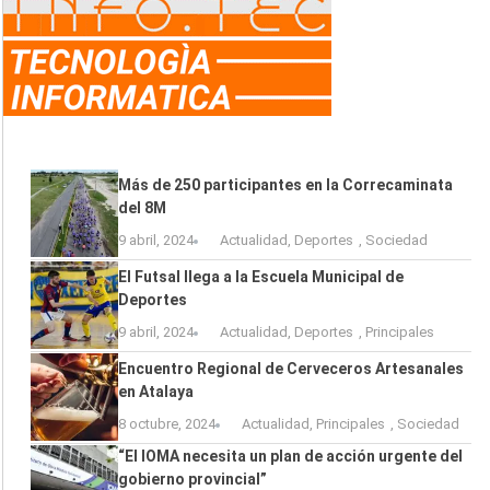
Más de 250 participantes en la Correcaminata
del 8M
9 abril, 2024
Actualidad
,
Deportes
,
Sociedad
El Futsal llega a la Escuela Municipal de
Deportes
9 abril, 2024
Actualidad
,
Deportes
,
Principales
Encuentro Regional de Cerveceros Artesanales
en Atalaya
8 octubre, 2024
Actualidad
,
Principales
,
Sociedad
“El IOMA necesita un plan de acción urgente del
gobierno provincial”