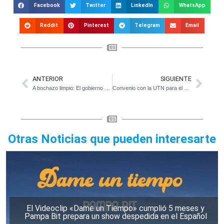
Facebook
Twitter
LinkedIn
WhatsApp
Reddit
Pinterest
Telegram
Email
ANTERIOR
SIGUIENTE
A bochazo limpio: El gobierno entregó al Sport Club y a Unión y Fuerza nuevos elementos deportivos
Convenio con la UTN para el asesoramiento y mejoramiento de los caminos rurales
Otras Noticias que pueden interesarte
El Videoclip «Dame un Tiempo» cumplió 5 meses y
Pampa Bit prepara un show despedida en el Español