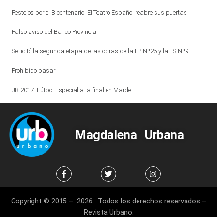
Festejos por el Bicentenario. El Teatro Español reabre sus puertas
Falso aviso del Banco Provincia.
Se licitó la segunda etapa de las obras de la EP Nº25 y la ES Nº9
Prohibido pasar
JB 2017: Fútbol Especial a la final en Mardel
Magdalena Urbana
Copyright © 2015 – 2026 . Todos los derechos reservados –
Revista Urbano.