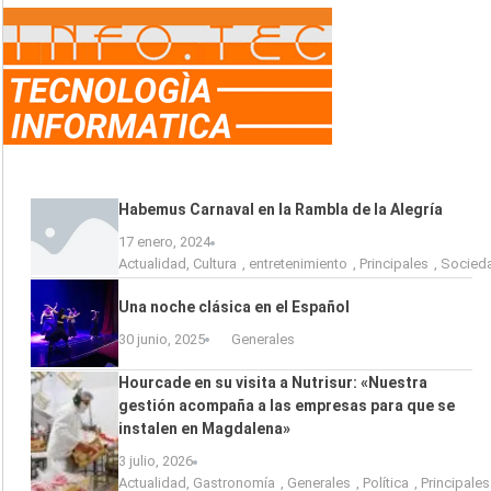
Habemus Carnaval en la Rambla de la Alegría
17 enero, 2024
Actualidad
,
Cultura
,
entretenimiento
,
Principales
,
Socied
Una noche clásica en el Español
30 junio, 2025
Generales
Hourcade en su visita a Nutrisur: «Nuestra
gestión acompaña a las empresas para que se
instalen en Magdalena»
3 julio, 2026
Actualidad
,
Gastronomía
,
Generales
,
Política
,
Principales