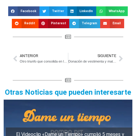
Facebook
Twitter
LinkedIn
WhatsApp
Reddit
Pinterest
Telegram
Email
ANTERIOR
SIGUIENTE
Otro triunfo que consolida en la punta al Celaya de Ozuna. Mira el video
Donación de vestimenta y material didáctico para internas de la UP N° 51
Otras Noticias que pueden interesarte
El Videoclip «Dame un Tiempo» cumplió 5 meses y