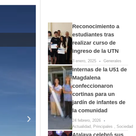
Reconocimiento a
estudiantes tras
El baviense Mi
realizar curso de
ingreso de la UTN
3 enero, 2025
Generales
Internas de la U51 de
Magdalena
confeccionaron
cortinas para un
jardín de infantes de
la comunidad
24 febrero, 2026
Actualidad
,
Principales
,
Sociedad
Atalaya celebró sus