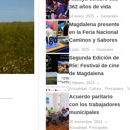
362 años de vida
14 enero, 2025
Generales
Magdalena presente
en la Feria Nacional
Caminos y Sabores
8 julio, 2025
Generales
Segunda Edición de
Ríe: Festival de cine
de Magdalena
2 febrero, 2024
Actualidad
,
Cultura
,
Principales
,
S
Acuerdo paritario
con los trabajadores
municipales
26 noviembre, 2024
Actualidad
,
Principales