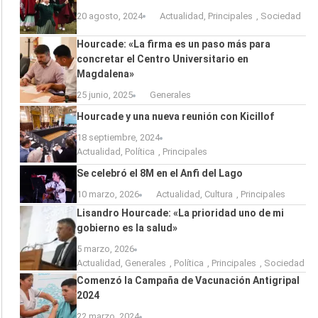
20 agosto, 2024
Actualidad
,
Principales
,
Sociedad
Hourcade: «La firma es un paso más para
concretar el Centro Universitario en
Magdalena»
25 junio, 2025
Generales
Hourcade y una nueva reunión con Kicillof
18 septiembre, 2024
Actualidad
,
Política
,
Principales
Se celebró el 8M en el Anfi del Lago
10 marzo, 2026
Actualidad
,
Cultura
,
Principales
Lisandro Hourcade: «La prioridad uno de mi
gobierno es la salud»
5 marzo, 2026
Actualidad
,
Generales
,
Política
,
Principales
,
Sociedad
Comenzó la Campaña de Vacunación Antigripal
2024
22 marzo, 2024