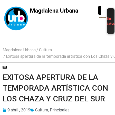
Magdalena Urbana
Sin
dato
Magdalena Urbana
Cultura
Exitosa apertura de la temporada artística con Los Chaza y 
EXITOSA APERTURA DE LA
TEMPORADA ARTÍSTICA CON
LOS CHAZA Y CRUZ DEL SUR
9 abril , 2019
Cultura
,
Principales