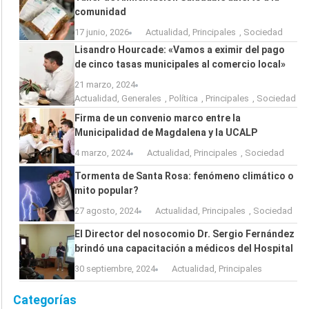
comunidad
17 junio, 2026
Actualidad
,
Principales
,
Sociedad
Lisandro Hourcade: «Vamos a eximir del pago
de cinco tasas municipales al comercio local»
21 marzo, 2024
Actualidad
,
Generales
,
Política
,
Principales
,
Sociedad
Firma de un convenio marco entre la
Municipalidad de Magdalena y la UCALP
4 marzo, 2024
Actualidad
,
Principales
,
Sociedad
Tormenta de Santa Rosa: fenómeno climático o
mito popular?
27 agosto, 2024
Actualidad
,
Principales
,
Sociedad
El Director del nosocomio Dr. Sergio Fernández
brindó una capacitación a médicos del Hospital
30 septiembre, 2024
Actualidad
,
Principales
Categorías