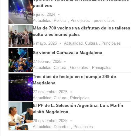
positivos
6 junio, 2024
Actualidad
,
Policial
,
Principales
,
provinciales
Más de 700 vecinos ya disfrutan de los talleres
culturales municipales
6 mayo, 2026
Actualidad
,
Cultura
,
Principales
Se viene el Carnaval a Magdalena
27 febrero, 2025
Actualidad
,
Cultura
,
Generales
,
Principales
Tres días de festejo en el cumple 249 de
Magdalena
27 noviembre, 2025
Actualidad
,
Cultura
,
Principales
El PF de la Selección Argentina, Luis Martín
visitó Magdalena
28 noviembre, 2025
Actualidad
,
Deportes
,
Principales