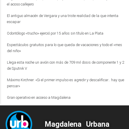
el acoso callejero
El antiguo almacén de Vergara y una triste realidad de la que intenta
escapar
Odontólogo «trucho» ejerció por 15 años sin título en La Plata
Espectáculos gratuitos para lo que queda de vacaciones y todo el «mes
del niño»
Llega esta noche un avión con más de 709 mil dosis de componente 1 y 2
de Sputnik V
Máximo Kirchner: «Si el primer impulso es agredir y descalificar… hay que
pensar»
Gran operativo en acceso a Magdalena
Magdalena Urbana