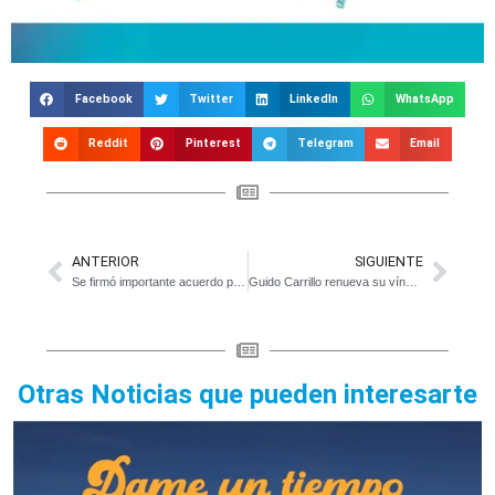
Facebook
Twitter
LinkedIn
WhatsApp
Reddit
Pinterest
Telegram
Email
ANTERIOR
SIGUIENTE
Se firmó importante acuerdo para el dictado de la Tecnicatura de Enfermería en Magdalena
Guido Carrillo renueva su vínculo con Estudiantes hasta el 2026
Otras Noticias que pueden interesarte