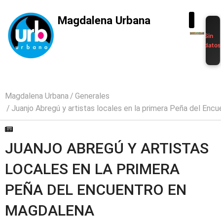
Magdalena Urbana
Sin
dato
Magdalena Urbana
Generales
Juanjo Abregú y artistas locales en la primera Peña del Enc
JUANJO ABREGÚ Y ARTISTAS
LOCALES EN LA PRIMERA
PEÑA DEL ENCUENTRO EN
MAGDALENA