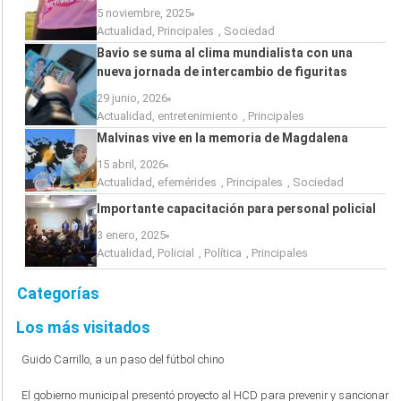
5 noviembre, 2025
Actualidad
,
Principales
,
Sociedad
Bavio se suma al clima mundialista con una
nueva jornada de intercambio de figuritas
29 junio, 2026
Actualidad
,
entretenimiento
,
Principales
Malvinas vive en la memoria de Magdalena
15 abril, 2026
Actualidad
,
efemérides
,
Principales
,
Sociedad
Importante capacitación para personal policial
3 enero, 2025
Actualidad
,
Policial
,
Política
,
Principales
Categorías
Los más visitados
Guido Carrillo, a un paso del fútbol chino
El gobierno municipal presentó proyecto al HCD para prevenir y sancionar