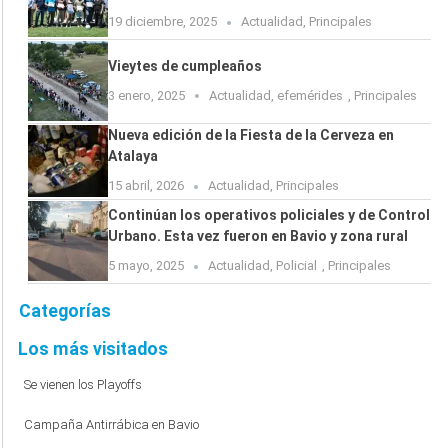
19 diciembre, 2025
Actualidad
,
Principales
Vieytes de cumpleaños
3 enero, 2025
Actualidad
,
efemérides
,
Principales
Nueva edición de la Fiesta de la Cerveza en
Atalaya
15 abril, 2026
Actualidad
,
Principales
Continúan los operativos policiales y de Control
Urbano. Esta vez fueron en Bavio y zona rural
5 mayo, 2025
Actualidad
,
Policial
,
Principales
Categorías
Los más visitados
Se vienen los Playoffs
Campaña Antirrábica en Bavio