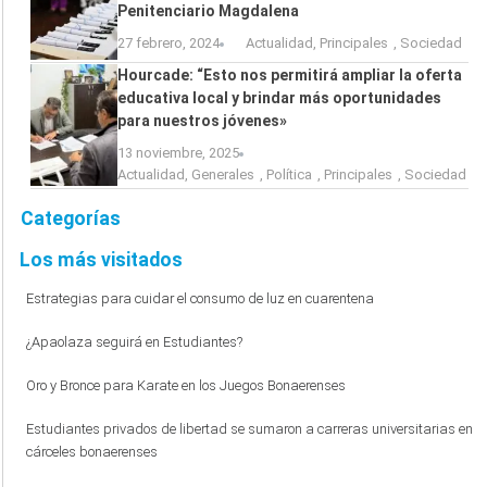
Penitenciario Magdalena
27 febrero, 2024
Actualidad
,
Principales
,
Sociedad
Hourcade: “Esto nos permitirá ampliar la oferta
educativa local y brindar más oportunidades
para nuestros jóvenes»
13 noviembre, 2025
Actualidad
,
Generales
,
Política
,
Principales
,
Sociedad
Categorías
Los más visitados
Estrategias para cuidar el consumo de luz en cuarentena
¿Apaolaza seguirá en Estudiantes?
Oro y Bronce para Karate en los Juegos Bonaerenses
Estudiantes privados de libertad se sumaron a carreras universitarias en
cárceles bonaerenses