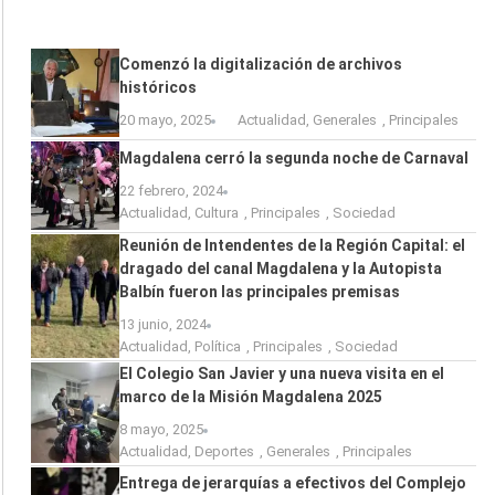
Comenzó la digitalización de archivos
históricos
20 mayo, 2025
Actualidad
,
Generales
,
Principales
Magdalena cerró la segunda noche de Carnaval
22 febrero, 2024
Actualidad
,
Cultura
,
Principales
,
Sociedad
Reunión de Intendentes de la Región Capital: el
dragado del canal Magdalena y la Autopista
Balbín fueron las principales premisas
13 junio, 2024
Actualidad
,
Política
,
Principales
,
Sociedad
El Colegio San Javier y una nueva visita en el
marco de la Misión Magdalena 2025
8 mayo, 2025
Actualidad
,
Deportes
,
Generales
,
Principales
Entrega de jerarquías a efectivos del Complejo