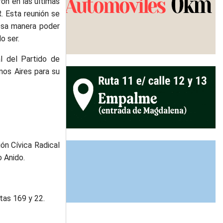
ron en las últimas
. Esta reunión se
esa manera poder
o ser.
al del Partido de
nos Aires para su
ión Cívica Radical
o Anido.
tas 169 y 22.