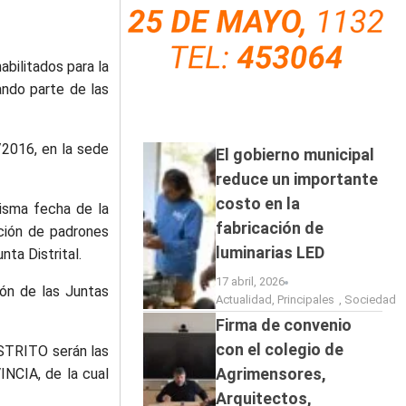
bilitados para la
ndo parte de las
/2016, en la sede
El gobierno municipal
reduce un importante
costo en la
misma fecha de la
fabricación de
pción de padrones
luminarias LED
nta Distrital.
17 abril, 2026
ión de las Juntas
Actualidad
,
Principales
,
Sociedad
Firma de convenio
con el colegio de
ISTRITO serán las
Agrimensores,
NCIA, de la cual
Arquitectos,