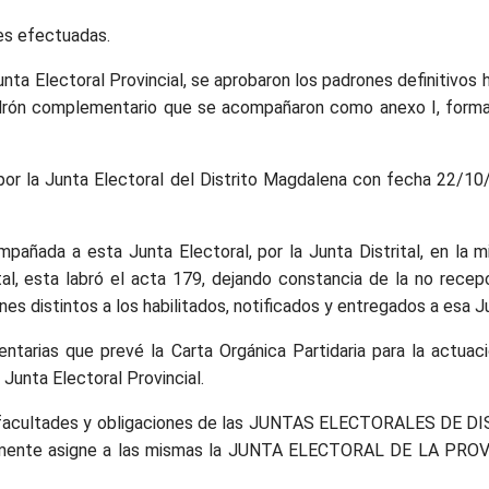
nes efectuadas.
 Electoral Provincial, se aprobaron los padrones definitivos ha
Padrón complementario que se acompañaron como anexo I, forma
por la Junta Electoral del Distrito Magdalena con fecha 22/10
añada a esta Junta Electoral, por la Junta Distrital, en la 
tal, esta labró el acta 179, dejando constancia de la no rece
nes distintos a los habilitados, notificados y entregados a esa Ju
ntarias que prevé la Carta Orgánica Partidaria para la actuac
 Junta Electoral Provincial.
Las facultades y obligaciones de las JUNTAS ELECTORALES DE D
lmente asigne a las mismas la JUNTA ELECTORAL DE LA PROVI