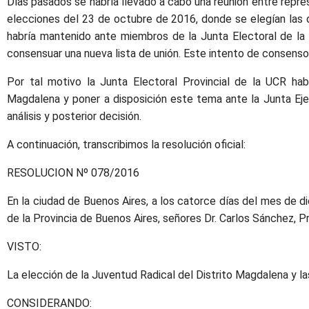
Días pasados se habría llevado a cabo una reunión entre repres
elecciones del 23 de octubre de 2016, donde se elegían las d
habría mantenido ante miembros de la Junta Electoral de la
consensuar una nueva lista de unión. Este intento de consenso 
Por tal motivo la Junta Electoral Provincial de la UCR hab
Magdalena y poner a disposición este tema ante la Junta Ejec
análisis y posterior decisión.
A continuación, transcribimos la resolución oficial:
RESOLUCION Nº 078/2016
En la ciudad de Buenos Aires, a los catorce días del mes de dic
de la Provincia de Buenos Aires, señores Dr. Carlos Sánchez, Pr
VISTO:
La elección de la Juventud Radical del Distrito Magdalena y l
CONSIDERANDO: