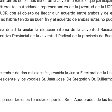
entantes de las dos listas de la Juventud Radical que participa
iferentes autoridades representantes de la juventud de la UCR
 UCR, con el objeto de llegar a un acuerdo entre ambas y de 
no habría tenido un buen fin y el acuerdo de ambas listas no pud
ría decidido anular la elección interna de la Juventud Radic
utiva Provincial de la Juventud Radical de la provincia de Bue
iembre de dos mil dieciséis, reunida la Junta Electoral de la Un
esidente, y los vocales Sr. Juan José, De Gregorio y Dr. Guillerm
as presentaciones formuladas por los Sres. Apoderados de las lis