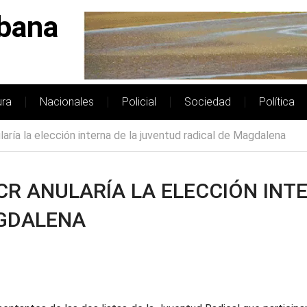
bana
ura
Nacionales
Policial
Sociedad
Política
laría la elección interna de la juventud radical de Magdalena
CR ANULARÍA LA ELECCIÓN INT
AGDALENA