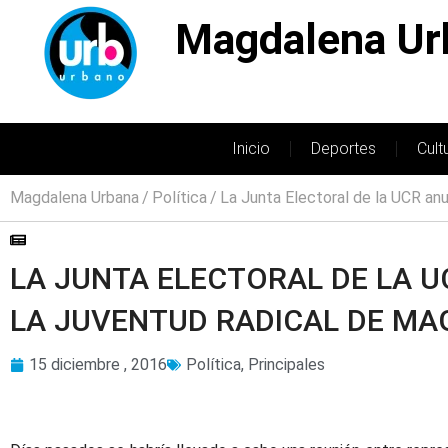
Magdalena Ur
Inicio
Deportes
Cult
Magdalena Urbana
Política
La Junta Electoral de la UCR anu
LA JUNTA ELECTORAL DE LA U
LA JUVENTUD RADICAL DE M
15 diciembre , 2016
Política
,
Principales