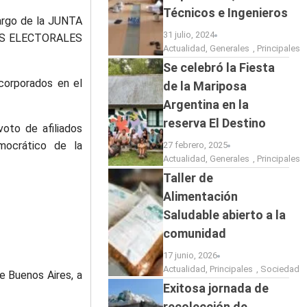
Técnicos e Ingenieros
cargo de la JUNTA
31 julio, 2024
NTAS ELECTORALES
Actualidad
,
Generales
,
Principales
Se celebró la Fiesta
corporados en el
de la Mariposa
Argentina en la
reserva El Destino
voto de afiliados
emocrático de la
27 febrero, 2025
Actualidad
,
Generales
,
Principales
Taller de
Alimentación
Saludable abierto a la
comunidad
17 junio, 2026
Actualidad
,
Principales
,
Sociedad
de Buenos Aires, a
Exitosa jornada de
recolección de