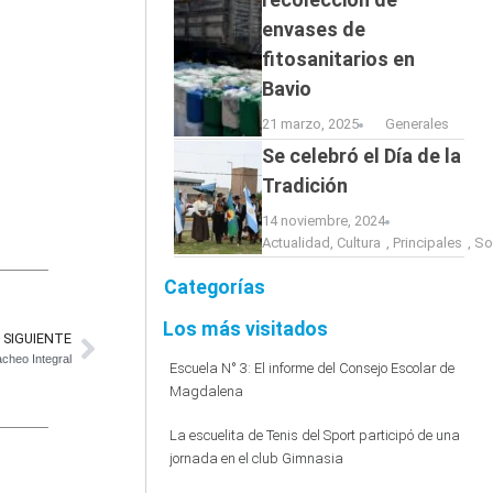
envases de
fitosanitarios en
Bavio
21 marzo, 2025
Generales
Se celebró el Día de la
Tradición
14 noviembre, 2024
Actualidad
,
Cultura
,
Principales
,
So
Categorías
Los más visitados
SIGUIENTE
cheo Integral
Escuela N° 3: El informe del Consejo Escolar de
Magdalena
La escuelita de Tenis del Sport participó de una
jornada en el club Gimnasia