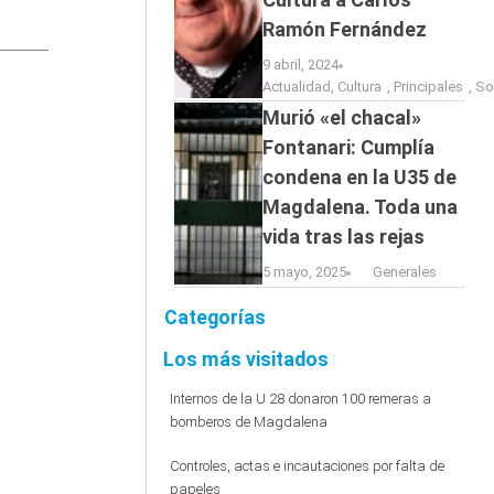
Ramón Fernández
9 abril, 2024
Actualidad
,
Cultura
,
Principales
,
So
Murió «el chacal»
Fontanari: Cumplía
condena en la U35 de
Magdalena. Toda una
vida tras las rejas
5 mayo, 2025
Generales
Categorías
Los más visitados
Internos de la U 28 donaron 100 remeras a
bomberos de Magdalena
Controles, actas e incautaciones por falta de
papeles