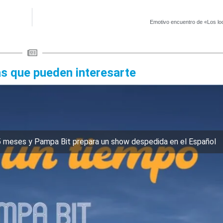
Emotivo encuentro de «Los lo
as que pueden interesarte
5 meses y Pampa Bit prepara un show despedida en el Español