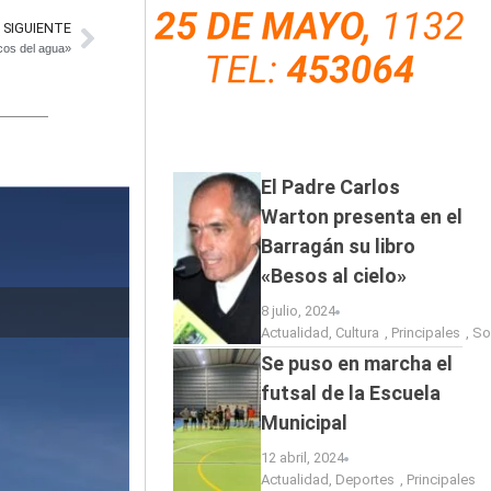
SIGUIENTE
cos del agua»
El Padre Carlos
Warton presenta en el
Barragán su libro
«Besos al cielo»
El baviense M
8 julio, 2024
Actualidad
,
Cultura
,
Principales
,
So
Se puso en marcha el
futsal de la Escuela
Municipal
12 abril, 2024
Actualidad
,
Deportes
,
Principales