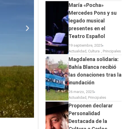
María «Pocha»
Mercedes Pons y su
legado musical
presentes en el
Teatro Español
19 septiembre, 2025
Actualidad
,
Cultura
,
Principales
Magdalena solidaria:
Bahía Blanca recibió
las donaciones tras la
inundación
26 marzo, 2025
Actualidad
,
Principales
Proponen declarar
Personalidad
Destacada de la
Cultura a Carlos