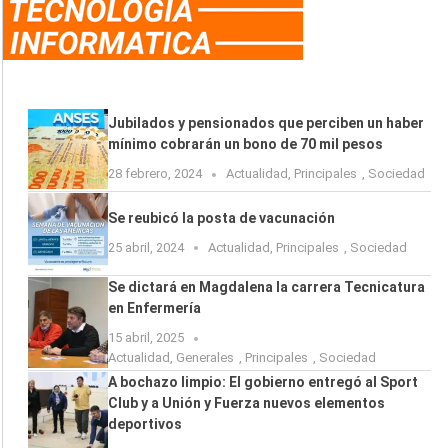
Jubilados y pensionados que perciben un haber
mínimo cobrarán un bono de 70 mil pesos
28 febrero, 2024
Actualidad
,
Principales
,
Sociedad
Se reubicó la posta de vacunación
25 abril, 2024
Actualidad
,
Principales
,
Sociedad
Se dictará en Magdalena la carrera Tecnicatura
en Enfermería
15 abril, 2025
Actualidad
,
Generales
,
Principales
,
Sociedad
A bochazo limpio: El gobierno entregó al Sport
Club y a Unión y Fuerza nuevos elementos
deportivos