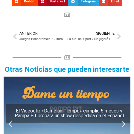
Reddit
Pinterest
Telegram
Email
ANTERIOR
SIGUIENTE
Juegos Bonaerenses: Cultura ya tiene a los ganadores de la etapa municipal
La 4ta. del Sport Club jugará la final este domingo con Araucaria Tenis
Otras Noticias que pueden interesarte
El Videoclip «Dame un Tiempo» cumplió 5 meses y
Pampa Bit prepara un show despedida en el Español