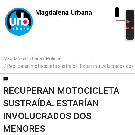
Magdalena Urbana
Sin
dato
Magdalena Urbana
Policial
Recuperan motocicleta sustraída. Estarían involucrados do
RECUPERAN MOTOCICLETA
SUSTRAÍDA. ESTARÍAN
INVOLUCRADOS DOS
MENORES