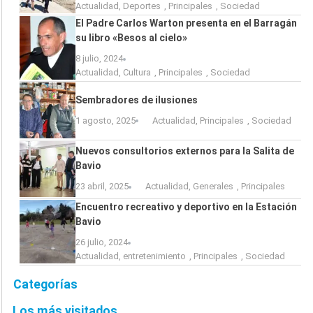
Actualidad
,
Deportes
,
Principales
,
Sociedad
El Padre Carlos Warton presenta en el Barragán
su libro «Besos al cielo»
8 julio, 2024
Actualidad
,
Cultura
,
Principales
,
Sociedad
Sembradores de ilusiones
1 agosto, 2025
Actualidad
,
Principales
,
Sociedad
Nuevos consultorios externos para la Salita de
Bavio
23 abril, 2025
Actualidad
,
Generales
,
Principales
Encuentro recreativo y deportivo en la Estación
Bavio
26 julio, 2024
Actualidad
,
entretenimiento
,
Principales
,
Sociedad
Categorías
Los más visitados