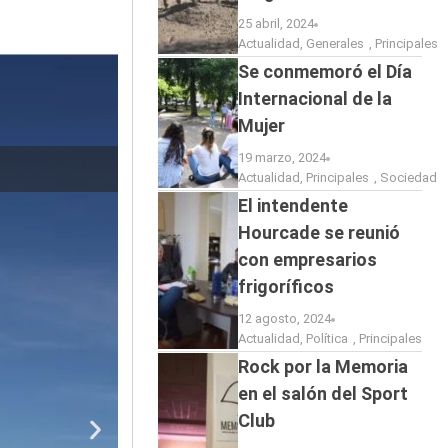
25 abril, 2024
Actualidad
,
Generales
,
Principales
Se conmemoró el Día
Internacional de la
Mujer
19 marzo, 2024
El baviense M
Actualidad
,
Principales
,
Sociedad
El intendente
Hourcade se reunió
con empresarios
frigoríficos
12 agosto, 2024
Actualidad
,
Política
,
Principales
Rock por la Memoria
en el salón del Sport
Club