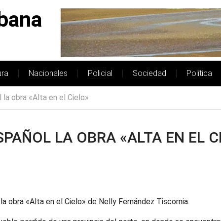
bana
ura
Nacionales
Policial
Sociedad
Política
la obra «Alta en el Cielo»
SPAÑOL LA OBRA «ALTA EN EL C
a obra «Alta en el Cielo» de Nelly Fernández Tiscornia.