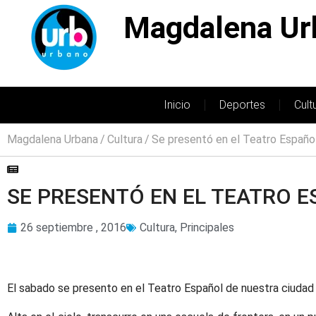
Magdalena Ur
Inicio
Deportes
Cult
Magdalena Urbana
Cultura
Se presentó en el Teatro Español 
SE PRESENTÓ EN EL TEATRO E
26 septiembre , 2016
Cultura
,
Principales
El sabado se presento en el Teatro Español de nuestra ciudad l