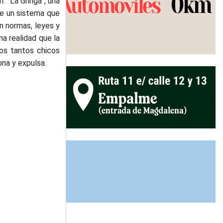
: “La Gringa”, una
te un sistema que
n normas, leyes y
a realidad que la
los tantos chicos
na y expulsa.