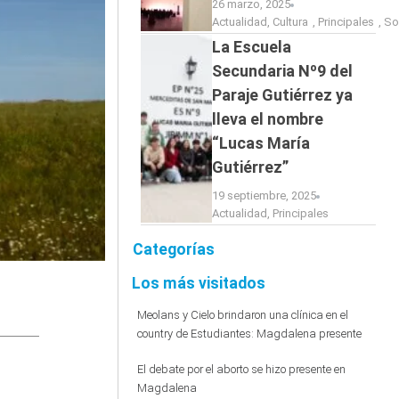
26 marzo, 2025
Actualidad
,
Cultura
,
Principales
,
So
La Escuela
Secundaria Nº9 del
Paraje Gutiérrez ya
lleva el nombre
“Lucas María
Gutiérrez”
19 septiembre, 2025
Actualidad
,
Principales
Categorías
Los más visitados
Meolans y Cielo brindaron una clínica en el
country de Estudiantes: Magdalena presente
El debate por el aborto se hizo presente en
Magdalena