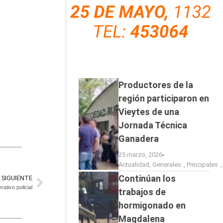
Productores de la
región participaron en
Vieytes de una
Jornada Técnica
Ganadera
25 marzo, 2026
Actualidad
,
Generales
,
Principales
Continúan los
SIGUIENTE
ativo policial
trabajos de
hormigonado en
Magdalena