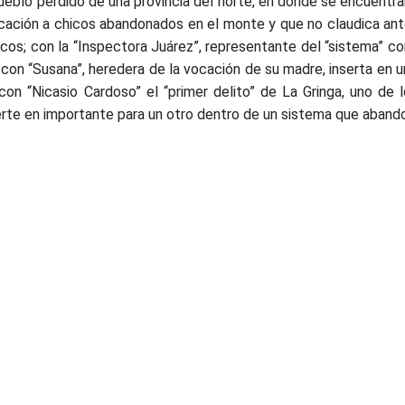
pueblo perdido de una provincia del norte, en donde se encuentran
ucación a chicos abandonados en el monte y que no claudica an
cos; con la “
Inspectora Juárez”, representante del “sistema” co
con “Susana”, heredera de la vocación de su madre, inserta en un
on “Nicasio Cardoso” el “primer delito” de La Gringa, uno de 
rte en importante para un otro dentro de un sistema que abando