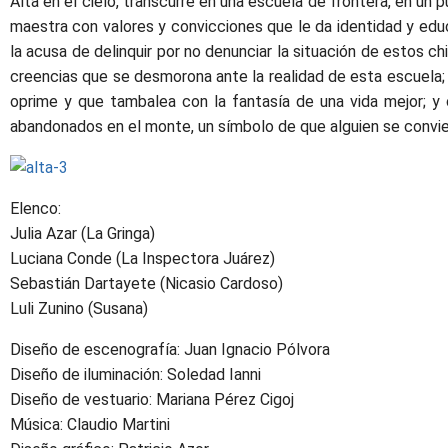
Alta en el cielo, transcurre en una escuela de frontera, en un 
maestra con valores y convicciones que le da identidad y ed
la acusa de delinquir por no denunciar la situación de estos chi
creencias que se desmorona ante la realidad de esta escuela; 
oprime y que tambalea con la fantasía de una vida mejor; y c
abandonados en el monte, un símbolo de que alguien se convie
Elenco:
Julia Azar (La Gringa)
Luciana Conde (La Inspectora Juárez)
Sebastián Dartayete (Nicasio Cardoso)
Luli Zunino (Susana)
Diseño de escenografía: Juan Ignacio Pólvora
Diseño de iluminación: Soledad Ianni
Diseño de vestuario: Mariana Pérez Cigoj
Música: Claudio Martini