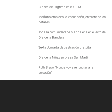
Clases de Esgrima en el CRIM
Mañana empieza la vacunación, enterate de los
detalles
Toda la comunidad de Magdalena en el acto del
Día de la Bandera
Sexta Jornada de castración gratuita
Día de la Niñez en plaza San Martín
Ruth Bravo: “Nunca voy a renunciar a la
selección”