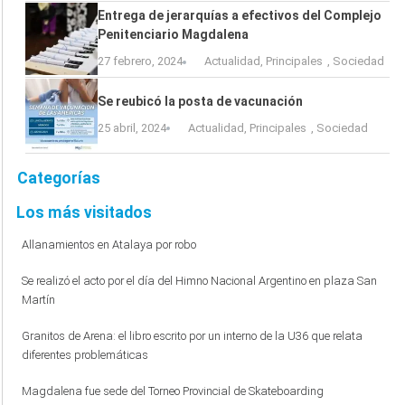
Entrega de jerarquías a efectivos del Complejo
Penitenciario Magdalena
27 febrero, 2024
Actualidad
,
Principales
,
Sociedad
Se reubicó la posta de vacunación
25 abril, 2024
Actualidad
,
Principales
,
Sociedad
Categorías
Los más visitados
Allanamientos en Atalaya por robo
Se realizó el acto por el día del Himno Nacional Argentino en plaza San
Martín
Granitos de Arena: el libro escrito por un interno de la U36 que relata
diferentes problemáticas
Magdalena fue sede del Torneo Provincial de Skateboarding