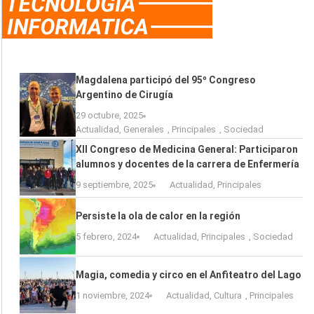
Magdalena participó del 95º Congreso
Argentino de Cirugía
29 octubre, 2025
Actualidad
,
Generales
,
Principales
,
Sociedad
XII Congreso de Medicina General: Participaron
alumnos y docentes de la carrera de Enfermería
9 septiembre, 2025
Actualidad
,
Principales
Persiste la ola de calor en la región
5 febrero, 2024
Actualidad
,
Principales
,
Sociedad
Magia, comedia y circo en el Anfiteatro del Lago
1 noviembre, 2024
Actualidad
,
Cultura
,
Principales