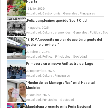
Huerta
16 julio, 2026
Actualidad
,
Gastronomía
,
Generales
,
Principales
¡Feliz cumpleaños querido Sport Club!
14 agosto, 2025
Actualidad
,
Cultura
,
efemérides
,
Generales
,
Política
,
Soc
“El IOMA necesita un plan de acción urgente del
gobierno provincial”
22 febrero, 2024
Actualidad
,
Política
,
Principales
,
Sociedad
Primavera en el nuevo Anfiteatro del Lago
30 septiembre, 2024
Actualidad
,
Cultura
,
Principales
“Noche de las Mamografías” en el Hospital
Municipal
29 octubre, 2025
Actualidad
,
Principales
,
Sociedad
Magdalena presente en la Feria Nacional