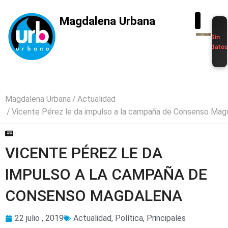
Magdalena Urbana
Sin
dato
Magdalena Urbana
Actualidad
Vicente Pérez le da impulso a la campaña de Consenso Mag
VICENTE PÉREZ LE DA
IMPULSO A LA CAMPAÑA DE
CONSENSO MAGDALENA
22 julio , 2019
Actualidad
,
Política
,
Principales