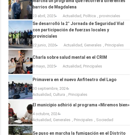
marcha un programa que recorrerá diferentes
barrios de Magdalena
23 abril, 2025
Actualidad
,
Política
,
provinciales
Se desarrolló la 2° Jornada de Seguridad Vial
con participación de fuerzas locales y
provinciales
22 junio, 2026
Actualidad
,
Generales
,
Principales
Charla sobre salud mental en el CRIM
8 mayo, 2025
Actualidad
,
Principales
Primavera en el nuevo Anfiteatro del Lago
30 septiembre, 2024
Actualidad
,
Cultura
,
Principales
El municipio adhirió al programa «Miremos bien»
4 octubre, 2024
Actualidad
,
Generales
,
Principales
,
Sociedad
Se puso en marcha la fumigación en el Distrito