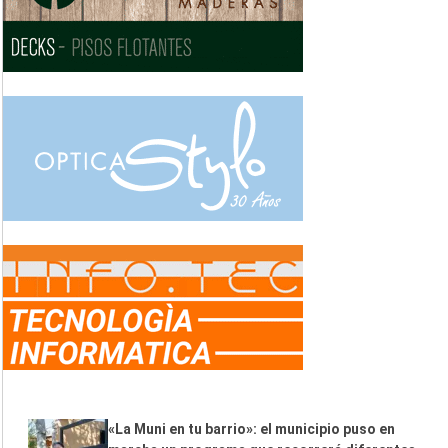
«La Muni en tu barrio»: el municipio puso en