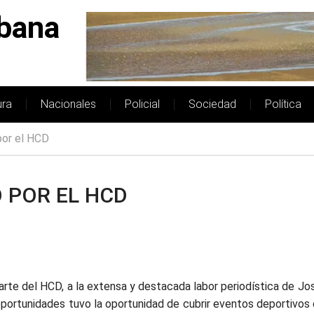
bana
ura
Nacionales
Policial
Sociedad
Política
por el HCD
 POR EL HCD
parte del HCD, a la extensa y destacada labor periodística de Jo
ias oportunidades tuvo la oportunidad de cubrir eventos deportiv