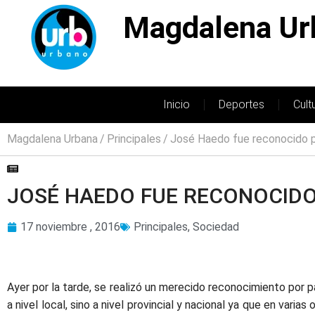
Magdalena Ur
Inicio
Deportes
Cult
Magdalena Urbana
Principales
José Haedo fue reconocido 
JOSÉ HAEDO FUE RECONOCIDO
17 noviembre , 2016
Principales
,
Sociedad
Ayer por la tarde, se realizó un merecido reconocimiento por 
a nivel local, sino a nivel provincial y nacional ya que en var