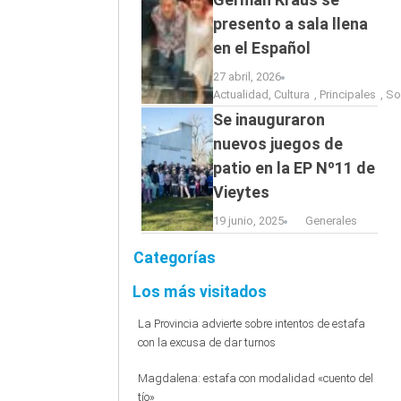
presento a sala llena
en el Español
27 abril, 2026
Actualidad
,
Cultura
,
Principales
,
So
Se inauguraron
nuevos juegos de
patio en la EP Nº11 de
Vieytes
19 junio, 2025
Generales
Categorías
Los más visitados
La Provincia advierte sobre intentos de estafa
con la excusa de dar turnos
Magdalena: estafa con modalidad «cuento del
tío»