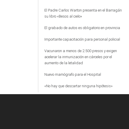
El Padre Carlos Warton presenta en el Barragán
su libro «Besos al cielo»
El grabado de autos es obligatorio en provincia
Importante capacitación para personal policial
Vacunaron a menos de 2.500 presos y exigen
acelerar la inmunización en cárceles por el
aumento de la letalidad
Nuevo mamógrafo para el Hospital
«No hay que descartar ninguna hipótesis»