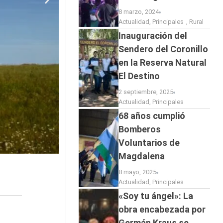
8 marzo, 2024
Actualidad
,
Principales
,
Rural
Inauguración del
Sendero del Coronillo
en la Reserva Natural
El Destino
2 septiembre, 2025
Actualidad
,
Principales
68 años cumplió
Bomberos
Voluntarios de
Magdalena
8 mayo, 2025
Actualidad
,
Principales
«Soy tu ángel»: La
obra encabezada por
Germán Kraus se