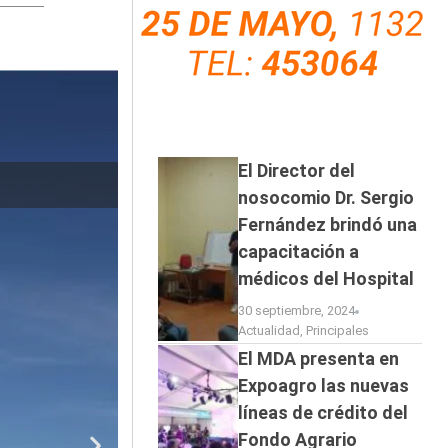
El Director del
El baviense M
nosocomio Dr. Sergio
Fernández brindó una
capacitación a
médicos del Hospital
30 septiembre, 2024
Actualidad
,
Principales
El MDA presenta en
Expoagro las nuevas
líneas de crédito del
Fondo Agrario