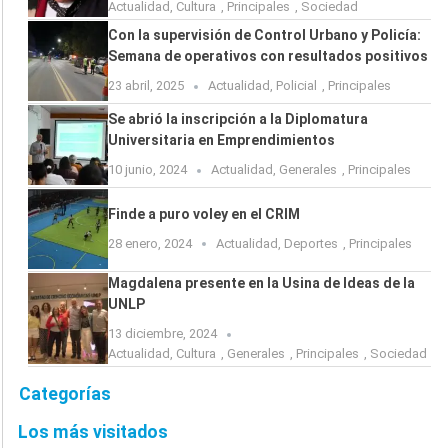
Actualidad
,
Cultura
,
Principales
,
Sociedad
Con la supervisión de Control Urbano y Policía:
Semana de operativos con resultados positivos
23 abril, 2025
Actualidad
,
Policial
,
Principales
Se abrió la inscripción a la Diplomatura
Universitaria en Emprendimientos
10 junio, 2024
Actualidad
,
Generales
,
Principales
Finde a puro voley en el CRIM
28 enero, 2024
Actualidad
,
Deportes
,
Principales
Magdalena presente en la Usina de Ideas de la
UNLP
13 diciembre, 2024
Actualidad
,
Cultura
,
Generales
,
Principales
,
Sociedad
Categorías
Los más visitados