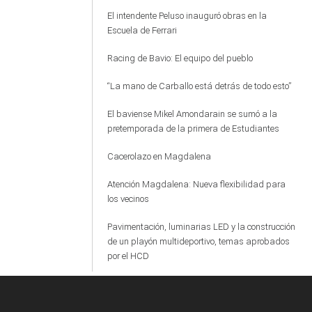
El intendente Peluso inauguró obras en la
Escuela de Ferrari
Racing de Bavio: El equipo del pueblo
“La mano de Carballo está detrás de todo esto”
El baviense Mikel Amondarain se sumó a la
pretemporada de la primera de Estudiantes
Cacerolazo en Magdalena
Atención Magdalena: Nueva flexibilidad para
los vecinos
Pavimentación, luminarias LED y la construcción
de un playón multideportivo, temas aprobados
por el HCD