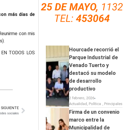
 con más días de
 Reunirme con mis
s).
Hourcade recorrió el
 EN TODOS LOS
Parque Industrial de
Venado Tuerto y
destacó su modelo
de desarrollo
productivo
2 febrero, 2026
Actualidad
,
Política
,
Principales
SIGUIENTE
Firma de un convenio
redes sociales
marco entre la
Municipalidad de