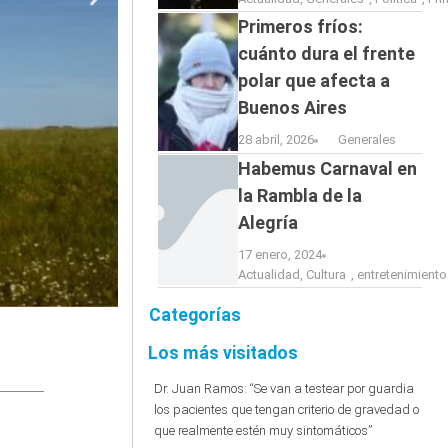
Primeros fríos:
cuánto dura el frente
polar que afecta a
Buenos Aires
28 abril, 2026
Generales
Habemus Carnaval en
la Rambla de la
Alegría
17 enero, 2024
Actualidad
,
Cultura
,
entretenimiento
Categorías
Los más visitados
Dr. Juan Ramos: “Se van a testear por guardia
los pacientes que tengan criterio de gravedad o
que realmente estén muy sintomáticos”