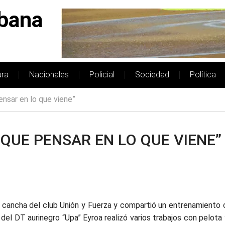
bana
ura
Nacionales
Policial
Sociedad
Política
pensar en lo que viene”
 QUE PENSAR EN LO QUE VIENE”
 cancha del club Unión y Fuerza y compartió un entrenamiento 
del DT aurinegro “Upa” Eyroa realizó varios trabajos con pelota 