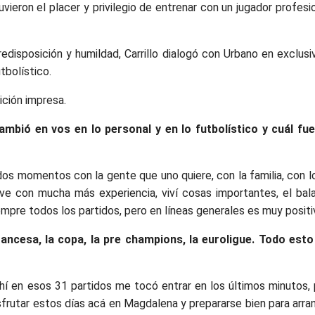
vieron el placer y privilegio de entrenar con un jugador profes
isposición y humildad, Carrillo dialogó con Urbano en exclusi
tbolístico.
ición impresa.
bió en vos en lo personal y en lo futbolístico y cuál fue
ndos momentos con la gente que uno quiere, con la familia, con 
lve con mucha más experiencia, viví cosas importantes, el ba
mpre todos los partidos, pero en líneas generales es muy positi
rancesa, la copa, la pre champions, la euroligue. Todo esto
ahí en esos 31 partidos me tocó entrar en los últimos minutos,
disfrutar estos días acá en Magdalena y prepararse bien para arr