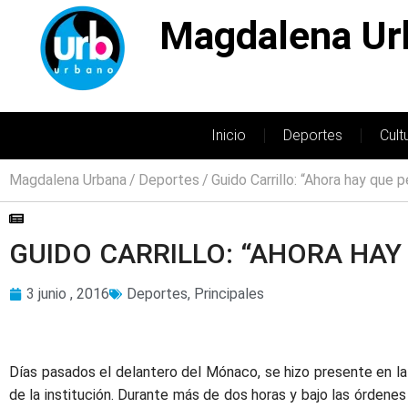
Magdalena Ur
Inicio
Deportes
Cult
Magdalena Urbana
Deportes
Guido Carrillo: “Ahora hay que 
GUIDO CARRILLO: “AHORA HAY
3 junio , 2016
Deportes
,
Principales
Días pasados el delantero del Mónaco, se hizo presente en la
de la institución. Durante más de dos horas y bajo las órdenes 