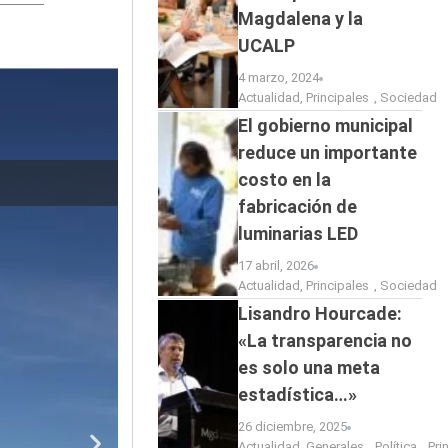
Magdalena y la
UCALP
4 marzo, 2024
Actualidad
,
Principales
,
Sociedad
El gobierno municipal
reduce un importante
costo en la
El baviense M
fabricación de
luminarias LED
17 abril, 2026
Actualidad
,
Principales
,
Sociedad
Lisandro Hourcade:
«La transparencia no
es solo una meta
estadística…»
26 diciembre, 2025
Actualidad
,
Generales
,
Política
,
Pri