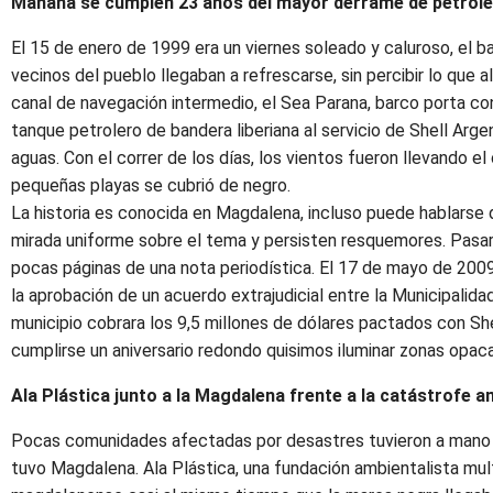
Mañana se cumplen 23 años del mayor derrame de petrole
El 15 de enero de 1999 era un viernes soleado y caluroso, el b
vecinos del pueblo llegaban a refrescarse, sin percibir lo que 
canal de navegación intermedio, el Sea Parana, barco porta 
tanque petrolero de bandera liberiana al servicio de Shell Arge
aguas. Con el correr de los días, los vientos fueron llevando e
pequeñas playas se cubrió de negro.
La historia es conocida en Magdalena, incluso puede hablarse d
mirada uniforme sobre el tema y persisten resquemores. Pasaro
pocas páginas de una nota periodística. El 17 de mayo de 2009,
la aprobación de un acuerdo extrajudicial entre la Municipal
municipio cobrara los 9,5 millones de dólares pactados con Shel
cumplirse un aniversario redondo quisimos iluminar zonas opacas
Ala Plástica junto a la Magdalena frente a la catástrofe a
Pocas comunidades afectadas por desastres tuvieron a mano 
tuvo Magdalena. Ala Plástica, una fundación ambientalista mult