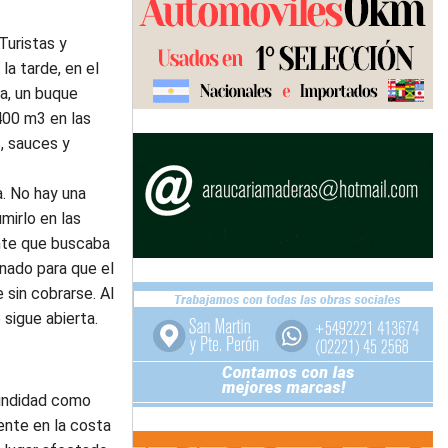
Turistas y
la tarde, en el
a, un buque
.400 m3 en las
s, sauces y
a. No hay una
mirlo en las
ante que buscaba
nado para que el
 sin cobrarse. Al
 sigue abierta.
fundidad como
ente en la costa