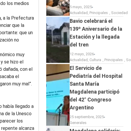
ndo los medios
5 mayo, 2025
Actualidad
,
Principales
,
Sociedad
, a la Prefectura
Bavio celebrará el
nciar que la
139º Aniversario de la
portante: que un
Estación y la llegada
ización no
del tren
conómico muy
12 mayo, 2026
Actualidad
,
Cultura
,
Principales
,
So
y se hizo el
El Servicio de
ó dañada, con el
Pediatría del Hospital
sacaba el
Santa María
ugaron muy mal”.
Magdalena participó
del 42° Congreso
 había llegado a
Argentino
ama de la Unesco
25 septiembre, 2025
parecer los
Generales
e repente alcanza
Magdalena solidaria: