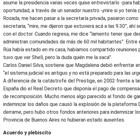
asume la presidencia varias veces quise entrevistarlo -para ha
oportunidad, a través de un senador nuestro -¡mire si yo tenía 
Rosada, me hacen pasar a la secretaría privada, pasaron como
secretaria, “mire, me dijeron que estuviera acá a las 9.30”, ahí
con el doctor. Cuando regresa, me dice “lamento tener que dec
administran comunidades de más de 60 mil habitantes”. Entre e
Rúa había estado en mi casa, habíamos compartido reuniones par
tuvo que ver Shell, pero la duda quién me la saca”.
Carlos Daniel Silva, sostiene que Magdalena debió enfrentar en
“el sistema judicial es antiguo y no está preparado para las ur
A diferencia de la catástrofe del Prestige, en 2002 frente a l
España dio el Real Decreto que disponía el pago de compensa
de recomposición. Mucho menos algo parecido al fondo de gara
indemnizar los daños que causó la explosión de la plataforma
derrame, pero hubo otros fondos anteriores para indemnizar lo
Provincia de Buenos Aires no hubieran estado ausentes.
Acuerdo y plebiscito