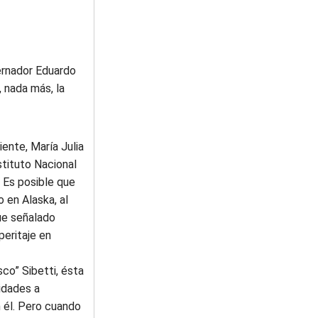
ernador Eduardo
, nada más, la
ente, María Julia
stituto Nacional
. Es posible que
 en Alaska, al
fue señalado
peritaje en
sco” Sibetti, ésta
idades a
n él. Pero cuando