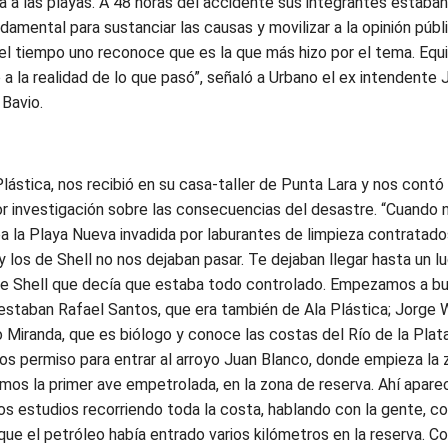
a las playas. A 48 horas del accidente sus integrantes estaban
amental para sustanciar las causas y movilizar a la opinión públi
el tiempo uno reconoce que es la que más hizo por el tema. Equ
 la realidad de lo que pasó”, señaló a Urbano el ex intendente 
 Bavio.
stica, nos recibió en su casa-taller de Punta Lara y nos contó l
yor investigación sobre las consecuencias del desastre. “Cuando
a la Playa Nueva invadida por laburantes de limpieza contratado
 los de Shell no nos dejaban pasar. Te dejaban llegar hasta un l
o de Shell que decía que estaba todo controlado. Empezamos a bu
 estaban Rafael Santos, que era también de Ala Plástica; Jorge W
o Miranda, que es biólogo y conoce las costas del Río de la Pla
s permiso para entrar al arroyo Juan Blanco, donde empieza la
amos la primer ave empetrolada, en la zona de reserva. Ahí apare
os estudios recorriendo toda la costa, hablando con la gente, c
ue el petróleo había entrado varios kilómetros en la reserva. C