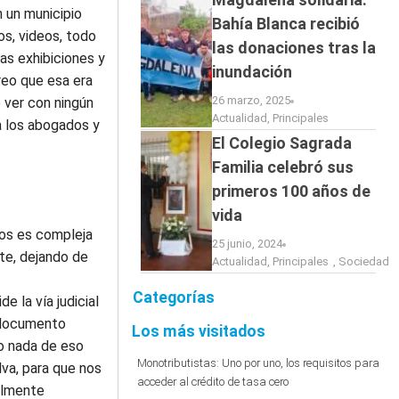
 un municipio
Bahía Blanca recibió
s, videos, todo
las donaciones tras la
ias exhibiciones y
inundación
reo que esa era
26 marzo, 2025
e ver con ningún
Actualidad
,
Principales
a los abogados y
El Colegio Sagrada
Familia celebró sus
primeros 100 años de
vida
dos es compleja
25 junio, 2024
nte, dejando de
Actualidad
,
Principales
,
Sociedad
Categorías
 la vía judicial
n documento
Los más visitados
ro nada de eso
Monotributistas: Uno por uno, los requisitos para
ilva, para que nos
acceder al crédito de tasa cero
almente