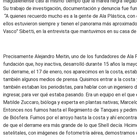
magdalenense casi al mismo tiempo que la marea negra llegaba 
Su trabajo de investigación, documentación y denuncia fue fund
“A quienes recuerdo mucho es a la gente de Ala Plástica, con 
ellos estuvieron siempre y tienen el panorama más aproximado a
Vasco” Sibetti, en la entrevista que mantuvimos en su casa de
Precisamente Alejandro Meitin, uno de los fundadores de Ala Plá
fundación que, hoy inactiva, desarrolló durante 15 años la ma
del derrame, el 17 de enero, nos aparecimos en la costa, estab
también algunos medios de prensa. Quisimos entrar a la costa y
también estaban los periodistas, para hablar con un ingenier
ingresar, para ver qué estaba pasando. Era un equipo en el que
Matilde Zuccaro, bióloga y experta en plantas nativas; Marcel
Entonces nos fuimos hasta el Regimiento de Tanques y pedimo
de Biósfera. Fuimos por el arroyo hasta la costa y ahí encontr
de que el derrame era más grande de lo que Shell decía. Hicim
satelitales, con imágenes de fotometría aérea, demostramos q