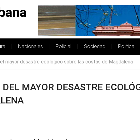
bana
ura
Nacionales
Policial
Sociedad
Política
del mayor desastre ecológico sobre las costas de Magdalena
S DEL MAYOR DESASTRE ECOLÓ
ALENA