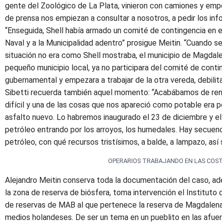
gente del Zoológico de La Plata, vinieron con camiones y emp
de prensa nos empiezan a consultar a nosotros, a pedir los in
“Enseguida, Shell había armado un comité de contingencia en el
Naval y a la Municipalidad adentro” prosigue Meitin. “Cuando 
situación no era como Shell mostraba, el municipio de Magdale
pequeño municipio local, ya no participara del comité de conti
gubernamental y empezara a trabajar de la otra vereda, debilit
Sibetti recuerda también aquel momento: “Acabábamos de ren
difícil y una de las cosas que nos apareció como potable era po
asfalto nuevo. Lo habremos inaugurado el 23 de diciembre y el
petróleo entrando por los arroyos, los humedales. Hay secue
petróleo, con qué recursos tristísimos, a balde, a lampazo, as
OPERARIOS TRABAJANDO EN LAS COS
Alejandro Meitin conserva toda la documentación del caso, ad
la zona de reserva de biósfera, toma intervención el Institut
de reservas de MAB al que pertenece la reserva de Magdalena.
medios holandeses. De ser un tema en un pueblito en las afuera