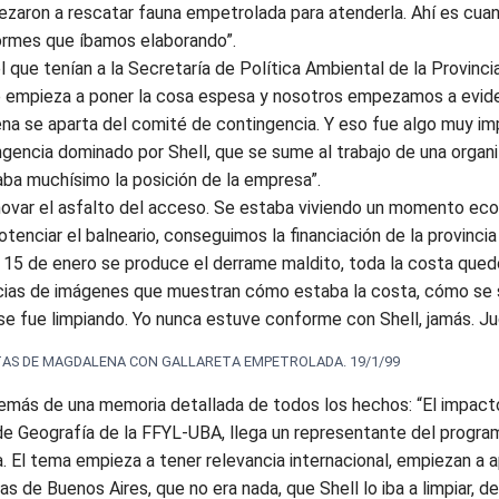
ezaron a rescatar fauna empetrolada para atenderla. Ahí es cua
formes que íbamos elaborando”.
 que tenían a la Secretaría de Política Ambiental de la Provincia
se empieza a poner la cosa espesa y nosotros empezamos a evide
na se aparta del comité de contingencia. Y eso fue algo muy im
ngencia dominado por Shell, que se sume al trabajo de una organ
aba muchísimo la posición de la empresa”.
ovar el asfalto del acceso. Se estaba viviendo un momento e
tenciar el balneario, conseguimos la financiación de la provincia 
 15 de enero se produce el derrame maldito, toda la costa qued
ncias de imágenes que muestran cómo estaba la costa, cómo se 
í se fue limpiando. Yo nunca estuve conforme con Shell, jamás. J
TAS DE MAGDALENA CON GALLARETA EMPETROLADA. 19/1/99
emás de una memoria detallada de todos los hechos: “El impacto
o de Geografía de la FFYL-UBA, llega un representante del progr
 El tema empieza a tener relevancia internacional, empiezan a a
s de Buenos Aires, que no era nada, que Shell lo iba a limpiar, d