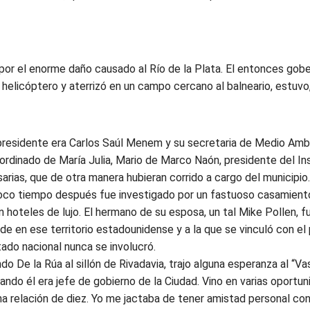
 por el enorme daño causado al Río de la Plata. El entonces gob
 helicóptero y aterrizó en un campo cercano al balneario, estuvo
presidente era Carlos Saúl Menem y su secretaria de Medio Ambi
ordinado de María Julia, Mario de Marco Naón, presidente del In
arias, que de otra manera hubieran corrido a cargo del municipio
oco tiempo después fue investigado por un fastuoso casamiento
n hoteles de lujo. El hermano de su esposa, un tal Mike Pollen, 
e en ese territorio estadounidense y a la que se vinculó con el 
tado nacional nunca se involucró.
ndo De la Rúa al sillón de Rivadavia, trajo alguna esperanza al “Va
ndo él era jefe de gobierno de la Ciudad. Vino en varias oportun
na relación de diez. Yo me jactaba de tener amistad personal co