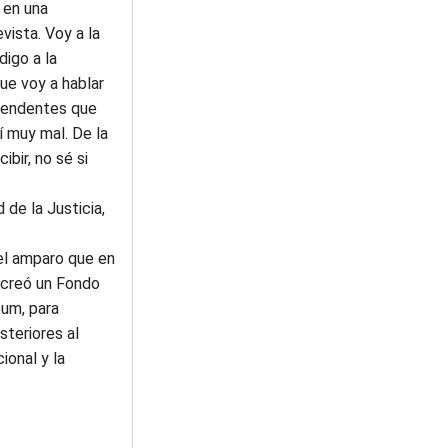
 en una
vista. Voy a la
igo a la
que voy a hablar
ntendentes que
í muy mal. De la
bir, no sé si
 de la Justicia,
 el amparo que en
 creó un Fondo
eum, para
teriores al
ional y la