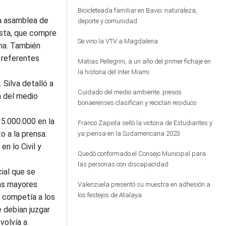
Bicicleteada familiar en Bavio: naturaleza,
la asamblea de
deporte y comunidad
osta, que compre
Se vino la VTV a Magdalena
ema. También
, referentes
Matias Pellegrini, a un año del primer fichaje en
la historia del Inter Miami
 Silva detalló a
Cuidado del medio ambiente: presos
n del medio
bonaerenses clasifican y reciclan residuos
35.000.000 en la
Franco Zapiola selló la victoria de Estudiantes y
o a la prensa:
ya piensa en la Sudamericana 2023
n lo Civil y
Quedó conformado el Consejo Municipal para
las personas con discapacidad
cial que se
las mayores
Valenzuela presentó su muestra en adhesión a
los festejos de Atalaya
o competía a los
e debían juzgar
volvía a