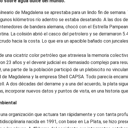
o sobre agua dulce del mundo.
alneario de Magdalena se aprestaba para un lindo fin de semana. 
algunos kilómetros río adentro se estaba desatando. A las dos de 
contenedores de bandera alemana, chocó con el Estrella Pampean
ntina. La colisión abrió el casco del petrolero y se derramaron 5
l crudo hacia la costa. Lo que era un apacible bañado con juncale
e una cicatriz color petróleo que atraviesa la memoria colectiv
n 23 años y el devenir judicial es demasiado complejo para resu
 una parte de la población participó de un plebiscito no vincul
idad de Magdalena y la empresa Shell CAPSA. Todo parecía encami
l. A dos décadas del derrame y a una del acuerdo, la plata sigue
, incorporar nuevos datos y puntos de vista, en una historia que
mbiental
una organización que actuara tan rápidamente y con tanta pro
idisciplinaria nacida en 1991, con base en La Plata, se hizo pres