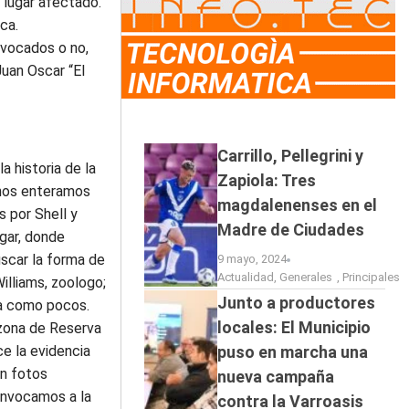
 lugar afectado.
ca.
ivocados o no,
Juan Oscar “El
Carrillo, Pellegrini y
a historia de la
Zapiola: Tres
 nos enteramos
magdalenenses en el
s por Shell y
Madre de Ciudades
ugar, donde
scar la forma de
9 mayo, 2024
Actualidad
,
Generales
,
Principales
illiams, zoologo;
Junto a productores
ta como pocos.
locales: El Municipio
 zona de Reserva
ce la evidencia
puso en marcha una
on fotos
nueva campaña
onvocamos a la
contra la Varroasis