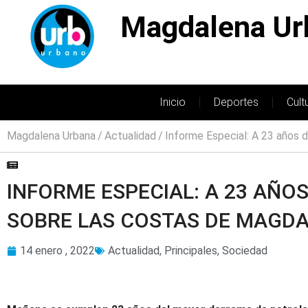
Magdalena Ur
Inicio
Deportes
Cult
Magdalena Urbana
Actualidad
Informe Especial: A 23 años 
INFORME ESPECIAL: A 23 AÑO
SOBRE LAS COSTAS DE MAGD
14 enero , 2022
Actualidad
,
Principales
,
Sociedad