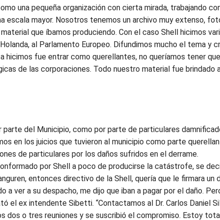
omo una pequeña organización con cierta mirada, trabajando con
una escala mayor. Nosotros tenemos un archivo muy extenso, foto
l material que íbamos produciendo. Con el caso Shell hicimos var
 Holanda, al Parlamento Europeo. Difundimos mucho el tema y c
unca hicimos fue entrar como querellantes, no queríamos tener qu
gicas de las corporaciones. Todo nuestro material fue brindado 
or parte del Municipio, como por parte de particulares damnifica
mos en los juicios que tuvieron al municipio como parte querella
ones de particulares por los daños sufridos en el derrame.
nformado por Shell a poco de producirse la catástrofe, se decide
anguren, entonces directivo de la Shell, quería que le firmara u
o a ver a su despacho, me dijo que iban a pagar por el daño. Pe
elató el ex intendente Sibetti. “Contactamos al Dr. Carlos Daniel S
os dos o tres reuniones y se suscribió el compromiso. Estoy tot