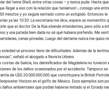
blar del tema Shell, entre otras cosas – y nunca pude. Hasta que
que llegar a eso con la relación que teníamos!-, consigo una entre
 50 minutos y yo seguía sentado como un estúpido. Entonces le d
 serían ya las 10.30. La secretaria me dice, espere un momentito 
irle que el doctor De la Rúa atiende intendentes, pero sólo a i
so y una patada bien dada no sé qué hubiera preferido. Me sent
tidarias, cenas privadas. Luego del derrame nunca me quiso reci
 soledad un proceso lleno de dificultades. Además de la lentitud
gencias”, señaló el abogado a Revista Urbano.
as costas de Galicia, los damnificados de Magdalena no tuvieron
ciones de los daños ocasionados por el accidente. Tampoco se
ntía de U$S 20.000.000.000 que constituyera la British Petrol
 Deepwater Horizon en el golfo de México. Esos ejemplos son pos
s daños ambientales que podían haberse imitado si el Estado nac