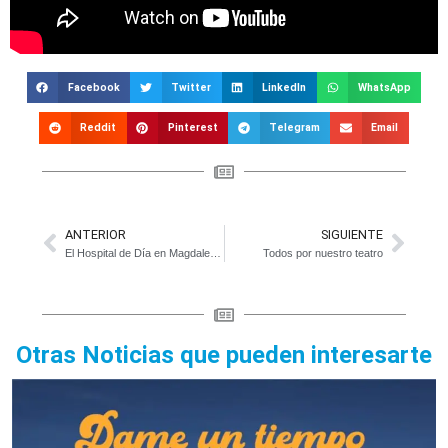
Facebook
Twitter
LinkedIn
WhatsApp
Reddit
Pinterest
Telegram
Email
ANTERIOR
SIGUIENTE
El Hospital de Día en Magdalena ya es una realidad
Todos por nuestro teatro
Otras Noticias que pueden interesarte