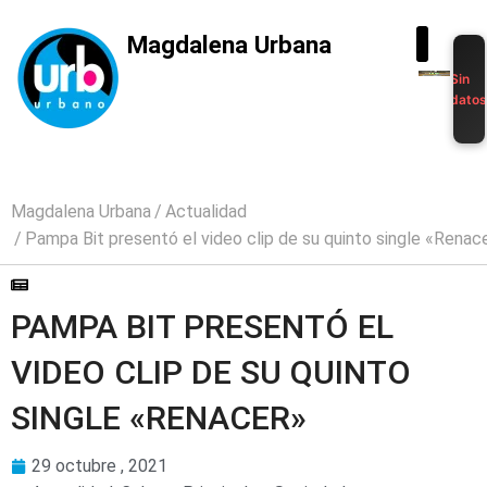
Magdalena Urbana
Sin
dato
Magdalena Urbana
Actualidad
Pampa Bit presentó el video clip de su quinto single «Renac
PAMPA BIT PRESENTÓ EL
VIDEO CLIP DE SU QUINTO
SINGLE «RENACER»
29 octubre , 2021