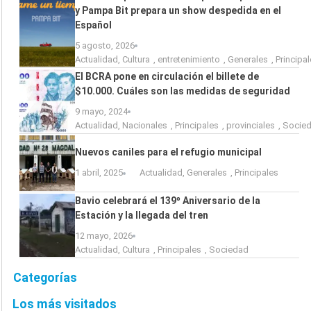
y Pampa Bit prepara un show despedida en el
Español
5 agosto, 2026
Actualidad
,
Cultura
,
entretenimiento
,
Generales
,
Principa
El BCRA pone en circulación el billete de
$10.000. Cuáles son las medidas de seguridad
9 mayo, 2024
Actualidad
,
Nacionales
,
Principales
,
provinciales
,
Socie
Nuevos caniles para el refugio municipal
1 abril, 2025
Actualidad
,
Generales
,
Principales
Bavio celebrará el 139º Aniversario de la
Estación y la llegada del tren
12 mayo, 2026
Actualidad
,
Cultura
,
Principales
,
Sociedad
Categorías
Los más visitados