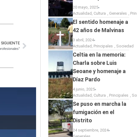
20 mayo, 2025
Actualidad
,
Cultura
,
Generales
,
Pri
El sentido homenaje a
42 años de Malvinas
3 abril, 2024
SIGUIENTE
Actualidad
,
Principales
,
Sociedad
profesionales”
Celtia en la memoria:
Charla sobre Luis
Seoane y homenaje a
Díaz Pardo
4 junio, 2025
Actualidad
,
Cultura
,
Principales
,
So
Se puso en marcha la
fumigación en el
Distrito
El baviense M
24 septiembre, 2024
Generales