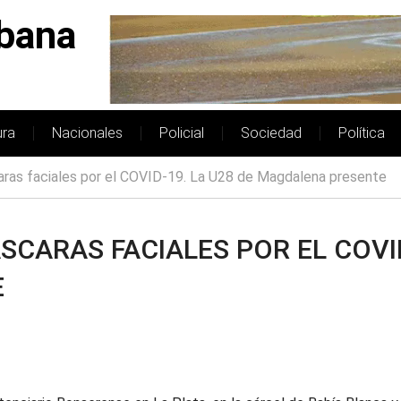
bana
ura
Nacionales
Policial
Sociedad
Política
aras faciales por el COVID-19. La U28 de Magdalena presente
SCARAS FACIALES POR EL COVID
E