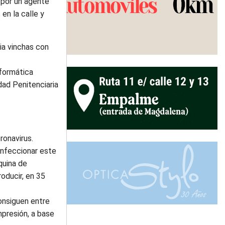
y por un agente
en la calle y
ia vinchas con
nformática
dad Penitenciaria
ronavirus.
confeccionar este
quina de
oducir, en 35
onsiguen entre
mpresión, a base