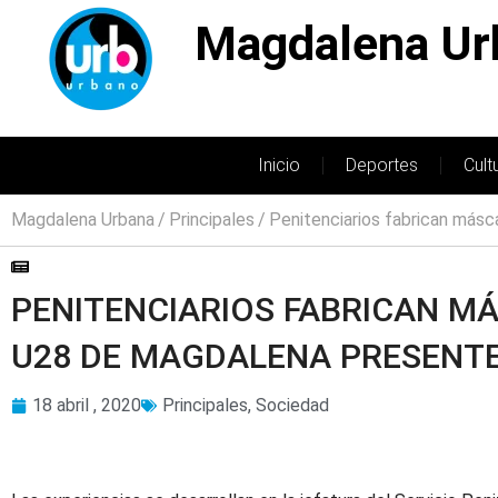
Magdalena Ur
Inicio
Deportes
Cult
Magdalena Urbana
Principales
Penitenciarios fabrican másc
PENITENCIARIOS FABRICAN MÁ
U28 DE MAGDALENA PRESENT
18 abril , 2020
Principales
,
Sociedad