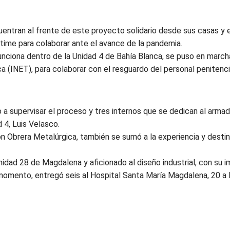
uentran al frente de este proyecto solidario desde sus casas y e
 time para colaborar ante el avance de la pandemia.
unciona dentro de la Unidad 4 de Bahía Blanca, se puso en march
 (INET), para colaborar con el resguardo del personal penitenci
a supervisar el proceso y tres internos que se dedican al armad
d 4, Luis Velasco.
ón Obrera Metalúrgica, también se sumó a la experiencia y desti
nidad 28 de Magdalena y aficionado al diseño industrial, con su 
l momento, entregó seis al Hospital Santa María Magdalena, 20 a l