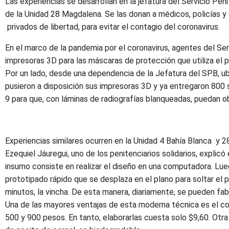
Las experiencias se desarrollan en la jefatura del Servicio Pen
de la Unidad 28 Magdalena. Se las donan a médicos, policías y
privados de libertad, para evitar el contagio del coronavirus.
En el marco de la pandemia por el coronavirus, agentes del Se
impresoras 3D para las máscaras de protección que utiliza el pe
Por un lado, desde una dependencia de la Jefatura del SPB, ub
pusieron a disposición sus impresoras 3D y ya entregaron 800 s
9 para que, con láminas de radiografías blanqueadas, puedan 
Experiencias similares ocurren en la Unidad 4 Bahía Blanca y 2
Ezequiel Jáuregui, uno de los penitenciarios solidarios, explic
insumo consiste en realizar el diseño en una computadora. Lue
prototipado rápido que se desplaza en el plano para soltar el 
minutos, la vincha. De esta manera, diariamente, se pueden fabr
Una de las mayores ventajas de esta moderna técnica es el co
500 y 900 pesos. En tanto, elaborarlas cuesta solo $9,60. Otra 