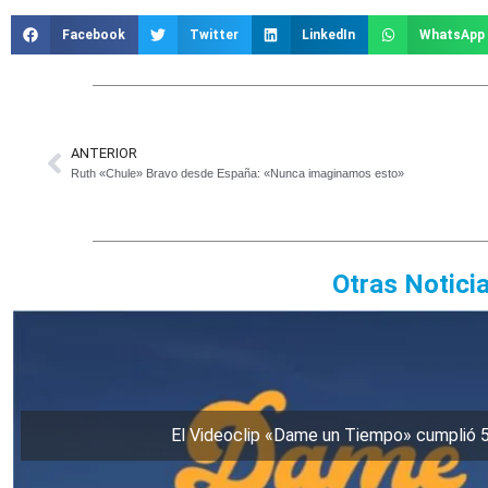
Facebook
Twitter
LinkedIn
WhatsApp
ANTERIOR
Ruth «Chule» Bravo desde España: «Nunca imaginamos esto»
Otras Notici
El Videoclip «Dame un Tiempo» cumplió 