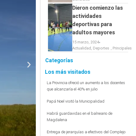
Dieron comienzo las
actividades
deportivas para
adultos mayores
15 marzo, 2024
Actualidad
,
Deportes
,
Principales
Categorías
Los más visitados
La Provincia ofreció un aumento a los docentes
que alcanzaría el 40% en julio
Papá Noel visitó la Municipalidad
Habrá guardavidas en el balneario de
Magdalena
Entrega de jerarquías a efectivos del Complejo