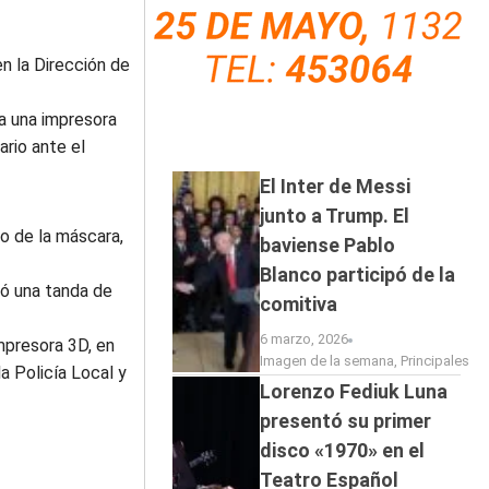
n la Dirección de
a una impresora
ario ante el
El Inter de Messi
junto a Trump. El
o de la máscara,
baviense Pablo
Blanco participó de la
nó una tanda de
comitiva
6 marzo, 2026
impresora 3D, en
Imagen de la semana
,
Principales
a Policía Local y
Lorenzo Fediuk Luna
presentó su primer
disco «1970» en el
Teatro Español