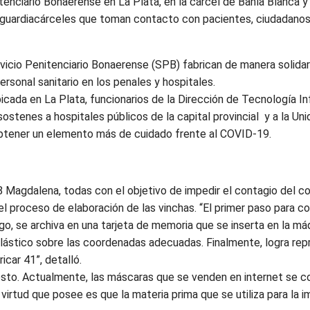
itenciario Bonaerense en La Plata, en la cárcel de Bahía Blanca 
 guardiacárceles que toman contacto con pacientes, ciudadanos 
rvicio Penitenciario Bonaerense (SPB) fabrican de manera solidar
rsonal sanitario en los penales y hospitales.
icada en La Plata, funcionarios de la Dirección de Tecnología I
ostenes a hospitales públicos de la capital provincial y a la Uni
obtener un elemento más de cuidado frente al COVID-19.
8 Magdalena, todas con el objetivo de impedir el contagio del co
ó el proceso de elaboración de las vinchas. “El primer paso para 
go, se archiva en una tarjeta de memoria que se inserta en la má
plástico sobre las coordenadas adecuadas. Finalmente, logra repr
icar 41”, detalló.
sto. Actualmente, las máscaras que se venden en internet se c
virtud que posee es que la materia prima que se utiliza para la i