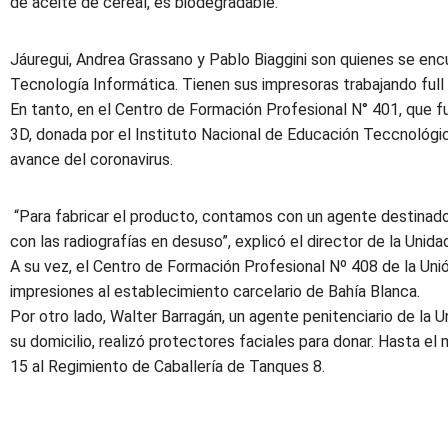
de aceite de cereal, es biodegradable.
Jáuregui, Andrea Grassano y Pablo Biaggini son quienes se enc
Tecnología Informática. Tienen sus impresoras trabajando full
En tanto, en el Centro de Formación Profesional N° 401, que f
3D, donada por el Instituto Nacional de Educación Teccnológica
avance del coronavirus.
“Para fabricar el producto, contamos con un agente destinado 
con las radiografías en desuso”, explicó el director de la Unida
A su vez, el Centro de Formación Profesional Nº 408 de la Uni
impresiones al establecimiento carcelario de Bahía Blanca.
Por otro lado, Walter Barragán, un agente penitenciario de la U
su domicilio, realizó protectores faciales para donar. Hasta e
15 al Regimiento de Caballería de Tanques 8.