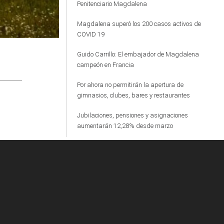
Penitenciario Magdalena
Magdalena superó los 200 casos activos de
COVID 19
Guido Carrillo: El embajador de Magdalena
campeón en Francia
Por ahora no permitirán la apertura de
gimnasios, clubes, bares y restaurantes
Jubilaciones, pensiones y asignaciones
aumentarán 12,28% desde marzo