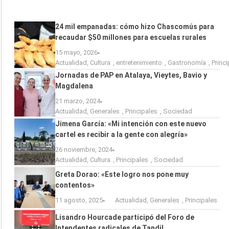
24 mil empanadas: cómo hizo Chascomús para
recaudar $50 millones para escuelas rurales
15 mayo, 2026
Actualidad
,
Cultura
,
entretenimiento
,
Gastronomía
,
Princ
Jornadas de PAP en Atalaya, Vieytes, Bavio y
Magdalena
21 marzo, 2024
Actualidad
,
Generales
,
Principales
,
Sociedad
Jimena García: «Mi intención con este nuevo
cartel es recibir a la gente con alegría»
26 noviembre, 2024
Actualidad
,
Cultura
,
Principales
,
Sociedad
Greta Dorao: «Este logro nos pone muy
contentos»
11 agosto, 2025
Actualidad
,
Generales
,
Principales
Lisandro Hourcade participó del Foro de
Intendentes radicales de Tandil