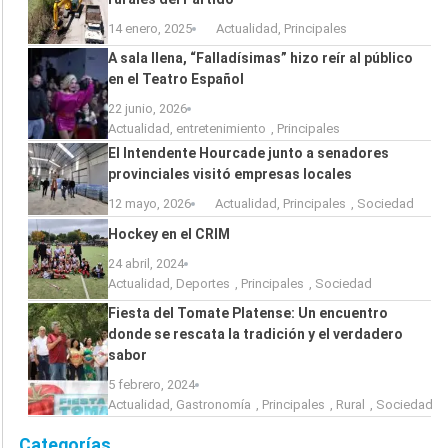
14 enero, 2025
Actualidad
,
Principales
A sala llena, “Falladísimas” hizo reír al público
en el Teatro Español
22 junio, 2026
Actualidad
,
entretenimiento
,
Principales
El Intendente Hourcade junto a senadores
provinciales visitó empresas locales
12 mayo, 2026
Actualidad
,
Principales
,
Sociedad
Hockey en el CRIM
24 abril, 2024
Actualidad
,
Deportes
,
Principales
,
Sociedad
Fiesta del Tomate Platense: Un encuentro
donde se rescata la tradición y el verdadero
sabor
5 febrero, 2024
Actualidad
,
Gastronomía
,
Principales
,
Rural
,
Sociedad
Categorías