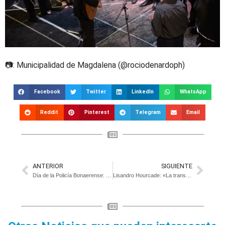
📷: Municipalidad de Magdalena (@rociodenardoph)
Facebook
Twitter
LinkedIn
WhatsApp
Reddit
Pinterest
Telegram
Email
ANTERIOR
SIGUIENTE
Día de la Policía Bonaerense: Emotivo acto en el Teatro Español
Lisandro Hourcade: «La transparencia no es solo una meta estadística…»