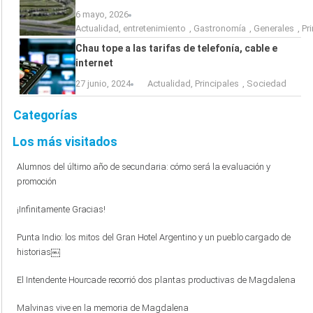
6 mayo, 2026
Actualidad
,
entretenimiento
,
Gastronomía
,
Generales
,
Pr
Chau tope a las tarifas de telefonía, cable e
internet
27 junio, 2024
Actualidad
,
Principales
,
Sociedad
Categorías
Los más visitados
Alumnos del último año de secundaria: cómo será la evaluación y
promoción
¡Infinitamente Gracias!
Punta Indio: los mitos del Gran Hotel Argentino y un pueblo cargado de
historias￼
El Intendente Hourcade recorrió dos plantas productivas de Magdalena
Malvinas vive en la memoria de Magdalena