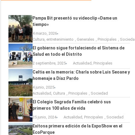
Pampa Bit presentó su videoclip «Dame un
tiempo»
4 marzo, 2026
Cultura
,
entretenimiento
,
Generales
,
Principales
,
Socieda
El gobierno sigue fortaleciendo el Sistema de
Salud en todo el Distrito
2 septiembre, 2025
Actualidad
,
Principales
Celtia en la memoria: Charla sobre Luis Seoane y
homenaje a Díaz Pardo
4 junio, 2025
Actualidad
,
Cultura
,
Principales
,
Sociedad
El Colegio Sagrada Familia celebró sus
primeros 100 años de vida
25 junio, 2024
Actualidad
,
Principales
,
Sociedad
Exitosa primera edición de la ExpoShow en el
EcoParque