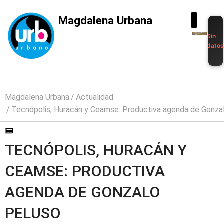
Magdalena Urbana
Sin
dato
Magdalena Urbana
Actualidad
Tecnópolis, Huracán y Ceamse: Productiva agenda de Gonza
TECNÓPOLIS, HURACÁN Y
CEAMSE: PRODUCTIVA
AGENDA DE GONZALO
PELUSO