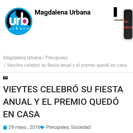
Magdalena Urbana
Sin
dato
Magdalena Urbana
Principales
Vieytes celebró su fiesta anual y el premio quedó en casa
VIEYTES CELEBRÓ SU FIESTA
ANUAL Y EL PREMIO QUEDÓ
EN CASA
29 mayo , 2016
Principales
,
Sociedad