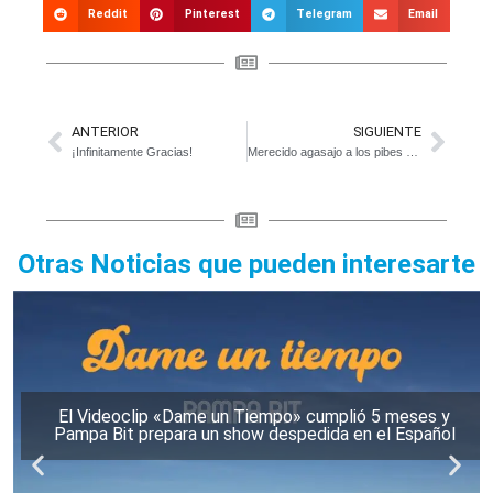
Reddit
Pinterest
Telegram
Email
ANTERIOR
SIGUIENTE
¡Infinitamente Gracias!
Merecido agasajo a los pibes de Racing de Bavio
Otras Noticias que pueden interesarte
El Videoclip «Dame un Tiempo» cumplió 5 meses y
Pampa Bit prepara un show despedida en el Español