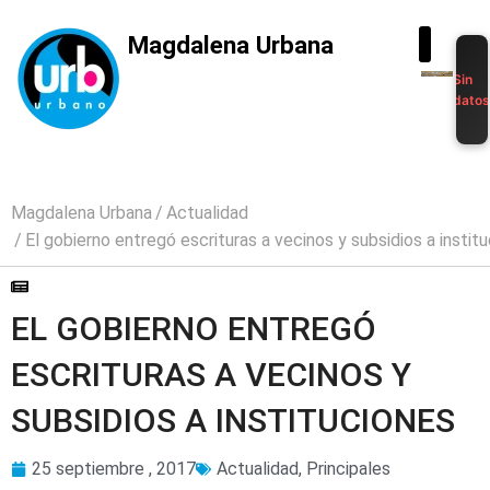
Magdalena Urbana
Sin
dato
Magdalena Urbana
Actualidad
El gobierno entregó escrituras a vecinos y subsidios a instit
EL GOBIERNO ENTREGÓ
ESCRITURAS A VECINOS Y
SUBSIDIOS A INSTITUCIONES
25 septiembre , 2017
Actualidad
,
Principales