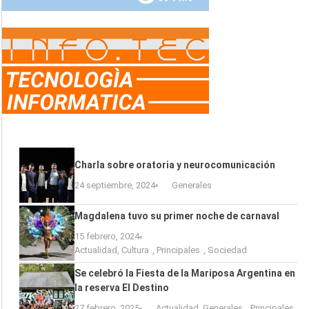
Charla sobre oratoria y neurocomunicación
24 septiembre, 2024
Generales
Magdalena tuvo su primer noche de carnaval
15 febrero, 2024
Actualidad
,
Cultura
,
Principales
,
Sociedad
Se celebró la Fiesta de la Mariposa Argentina en
la reserva El Destino
27 febrero, 2025
Actualidad
,
Generales
,
Principales