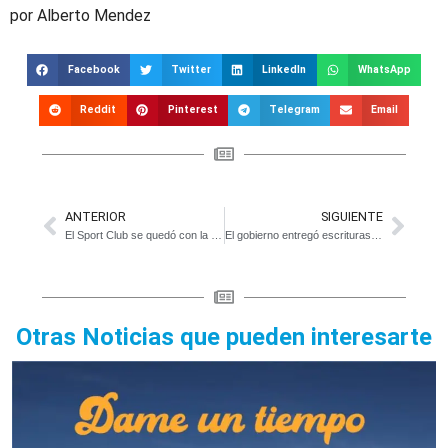
por Alberto Mendez
Facebook
Twitter
LinkedIn
WhatsApp
Reddit
Pinterest
Telegram
Email
ANTERIOR
SIGUIENTE
El Sport Club se quedó con la 2° fecha del Provincial de Pelota Paleta
El gobierno entregó escrituras a vecinos y subsidios a instituciones
Otras Noticias que pueden interesarte