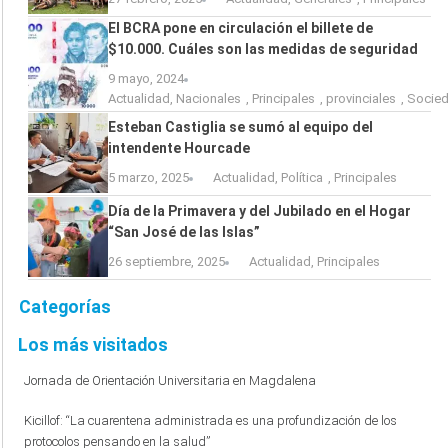
El BCRA pone en circulación el billete de
$10.000. Cuáles son las medidas de seguridad
9 mayo, 2024
Actualidad
,
Nacionales
,
Principales
,
provinciales
,
Socie
Esteban Castiglia se sumó al equipo del
intendente Hourcade
5 marzo, 2025
Actualidad
,
Política
,
Principales
Día de la Primavera y del Jubilado en el Hogar
“San José de las Islas”
26 septiembre, 2025
Actualidad
,
Principales
Categorías
Los más visitados
Jornada de Orientación Universitaria en Magdalena
Kicillof: “La cuarentena administrada es una profundización de los
protocolos pensando en la salud”