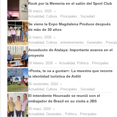
Rock por la Memoria en el salón del Sport Club
26 marzo, 2025
Actualidad
,
Cultura
,
Principales
,
Sociedad
Se viene la Expo Magdalena Produce después
de más de 30 años
11 marzo, 2026
Actualidad
,
Cultura
,
entretenimiento
,
Generales
,
Princip
Acueducto de Atalaya: Importante avance en el
proyecto
20 febrero, 2026
Actualidad
,
Política
,
Principales
«Posta, te va a gustar»: La muestra que recorre
la identidad turística de Arditi
26 noviembre, 2024
Actualidad
,
Cultura
,
Principales
,
Sociedad
El intendente Hourcade se reunió con el
embajador de Brasil en su visita a JBS
20 mayo, 2024
Actualidad
,
Generales
,
Política
,
Principales