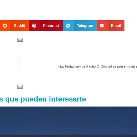
Reddit
Pinterest
Telegram
Email
«La Tentación» de Pacho O´Donnell se presenta en e
as que pueden interesarte