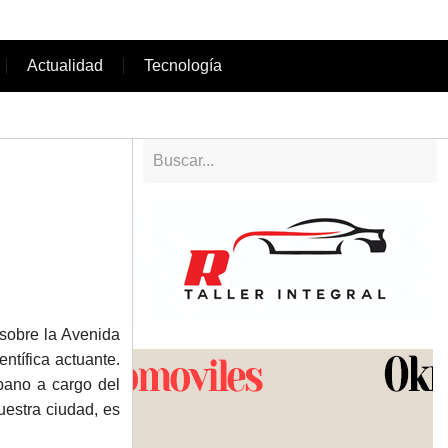
Actualidad
Tecnología
 sobre la Avenida
ntífica actuante.
bano a cargo del
uestra ciudad, es