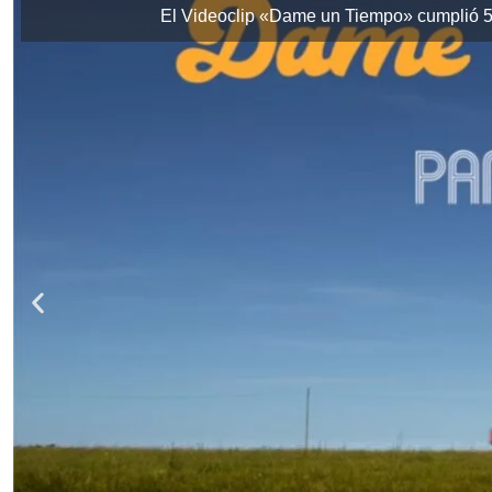
El Videoclip «Dame un Tiempo» cumplió 5