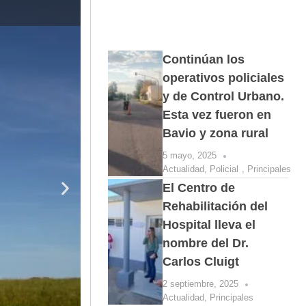
El baviense Mi
Continúan los
operativos policiales
y de Control Urbano.
Esta vez fueron en
Bavio y zona rural
5 mayo, 2025
Actualidad
,
Policial
,
Principales
El Centro de
Rehabilitación del
Hospital lleva el
nombre del Dr.
Carlos Cluigt
2 septiembre, 2025
Actualidad
,
Principales