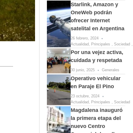
Starlink, Amazon y
OneWeb podrán
ofrecer Internet
satelital en Argentina
26 febrero, 2024
Actualidad
,
Principales
,
Sociedad
Por una vejez activa,
cuidada y respetada
30 junio, 2025
Generales
Operativo vehicular
en Paraje El Pino
23 octubre, 2024
Actualidad
,
Principales
,
Sociedad
Magdalena inauguró
la primera etapa del
nuevo Centro