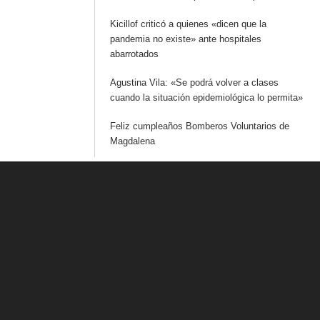
Kicillof criticó a quienes «dicen que la
pandemia no existe» ante hospitales
abarrotados
Agustina Vila: «Se podrá volver a clases
cuando la situación epidemiológica lo permita»
Feliz cumpleaños Bomberos Voluntarios de
Magdalena