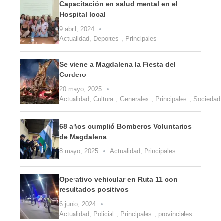
Capacitación en salud mental en el
Hospital local
9 abril, 2024
Actualidad
,
Deportes
,
Principales
Se viene a Magdalena la Fiesta del
Cordero
20 mayo, 2025
Actualidad
,
Cultura
,
Generales
,
Principales
,
Sociedad
68 años cumplió Bomberos Voluntarios
de Magdalena
8 mayo, 2025
Actualidad
,
Principales
Operativo vehicular en Ruta 11 con
resultados positivos
6 junio, 2024
Actualidad
,
Policial
,
Principales
,
provinciales